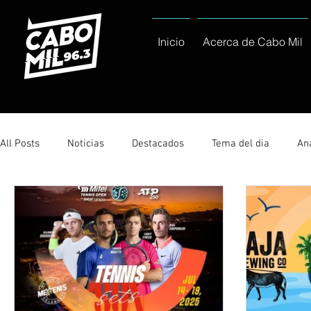
Inicio
Acerca de Cabo Mil
All Posts
Noticias
Destacados
Tema del dia
Ana
Sólo Tránsito Local
Reportajes Especiales Al Cabo Notic
Servicio Social