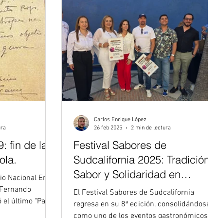
Carlos Enrique López
ura
26 feb 2025
2 min de lectura
: fin de la
Festival Sabores de
ola.
Sudcalifornia 2025: Tradición,
Sabor y Solidaridad en
Miraflores
r Fernando
El Festival Sabores de Sudcalifornia
el último "Parte
regresa en su 8ª edición, consolidándose
como uno de los eventos gastronómicos