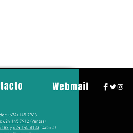
tacto
Webmail
dor:
(624) 145 7963
s:
624 145 7912
(Ventas)
8182
y
624 145 8183
(Cabina)