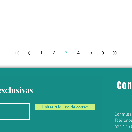
1
2
3
4
5
Con
exclusivas
Unirse a la lista de correo
Conmuta
Teléfono
624 145 