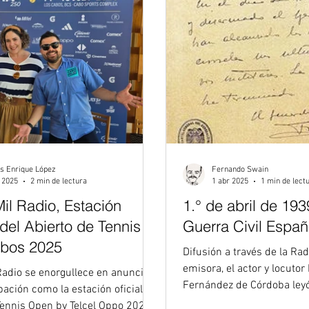
s Enrique López
Fernando Swain
 2025
2 min de lectura
1 abr 2025
1 min de lect
il Radio, Estación
1.° de abril de 1939
 del Abierto de Tennis
Guerra Civil Españ
bos 2025
Difusión a través de la Radio Nacional En la
emisora, el actor y locuto
Radio se enorgullece en anunciar
Fernández de Córdoba leyó 
pación como la estación oficial
de Guerra"...
 Tennis Open by Telcel Oppo 2025,