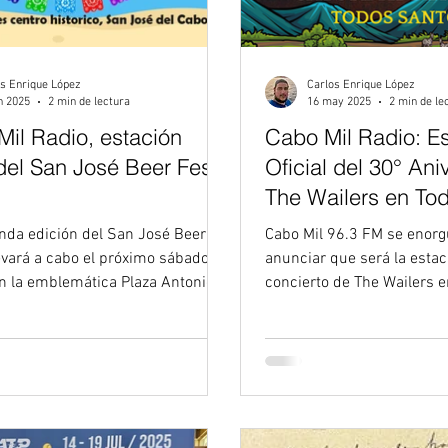
s Enrique López
Carlos Enrique López
n 2025
2 min de lectura
16 may 2025
2 min de le
Mil Radio, estación
Cabo Mil Radio: E
 del San José Beer Fest
Oficial del 30° Ani
The Wailers en To
nda edición del San José Beer
Cabo Mil 96.3 FM se enorgullece en
anunciar que será la estaci
concierto de The Wailers en Todos Santos ,
...
Baja California...