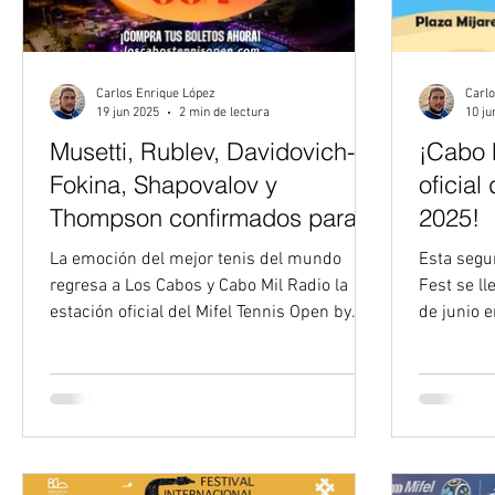
Carlos Enrique López
Carlo
19 jun 2025
2 min de lectura
10 ju
Musetti, Rublev, Davidovich-
¡Cabo 
Fokina, Shapovalov y
oficial
Thompson confirmados para
2025!
el Mifel Tennis Open by Telcel
La emoción del mejor tenis del mundo
Esta segu
OPPO 2025
regresa a Los Cabos y Cabo Mil Radio la
Fest se llevará a cabo el próximo sábado 14
estación oficial del Mifel Tennis Open by
de junio en la emblemática Plaza Antonio
Telcel Oppo 2025...
Mijares de