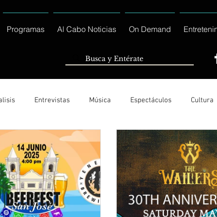
Programas
Al Cabo Noticias
On Demand
Entreteni
lisis
Entrevistas
Música
Espectáculos
Cultura
Ayuntamiento de Los Cabos Informa
Nacionales e Interna