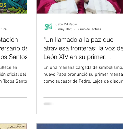
Cabo Mil Radio
ctura
8 may 2025
2 min de lectura
stación
"Un llamado a la paz que
versario de
atraviesa fronteras: la voz de
dos Santos
León XIV en su primer
mensaje al mundo"
En una mañana cargada de simbolismo, el
ón oficial del
nuevo Papa pronunció su primer mensaje
como sucesor de Pedro. Lejos de discurso
políticos o...