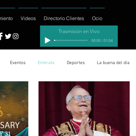
miento
Videos
Directorio Clientes
Ocio
Trasmisión en Vivo
00:00 / 01:04
Eventos
Entérate
Deportes
La buena del día
cionales
Columnas
Locales Los Cabos