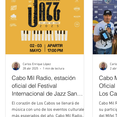
Carlos Enrique López
Carlo
28 abr 2025
1 min de lectura
2 abr
Cabo Mil Radio, estación
Cabo M
oficial del Festival
Oficial
Internacional de Jazz San
Los Ca
José del Cabo 2025
El corazón de Los Cabos se llenará de
Cabo Mil 
música con uno de los eventos culturales
su partici
más esperados del año. Cabo Mil Radio
del Mifel