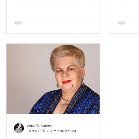
96.3 FM se...
el torneo..
Anna Cervantes
18 feb 2025
1 min de lectura