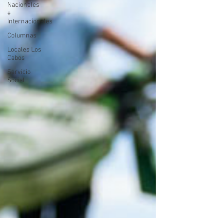
Nacionales
e
Internacionales
Columnas
Locales Los
Cabos
Servicio
Social