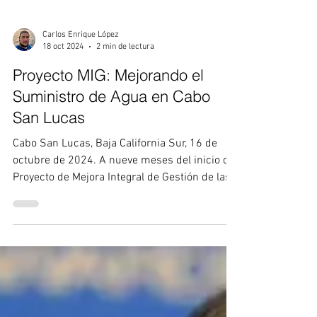
del 20° Festival Internacional de
Cine Todos Santos (FCTS)
Nos complace anunciar que Cabo Mil Radio
será la estación oficial del Festival
Internacional de Cine Todos Santos (FCTS) en
su vigésima...
Carlos Enrique López
18 oct 2024
2 min de lectura
Proyecto MIG: Mejorando el
Suministro de Agua en Cabo
San Lucas
Cabo San Lucas, Baja California Sur, 16 de