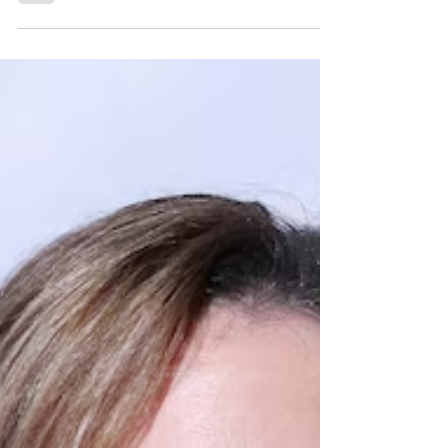
Anna Cervantes
15 oct 2024
2 min de lectura
7 Datos curiosos sobre
Guillermo del Toro
El aclamado director mexicano cumplió años
el pasado 9 de octubre, te compartimos datos
curiosos sobre él.