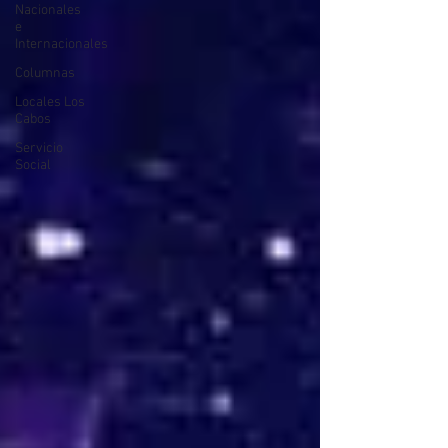
Nacionales
e
Internacionales
Columnas
Locales Los
Cabos
Servicio
Social