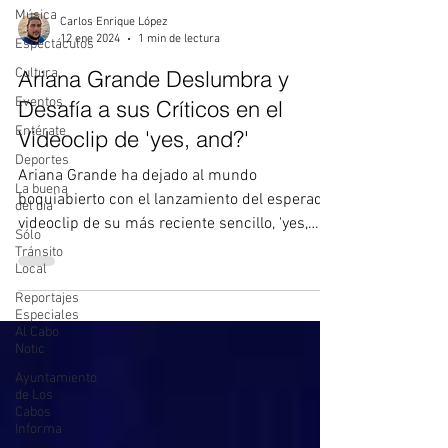
Música
Carlos Enrique López
12 ene 2024
1 min de lectura
Espectáculos
Cultura
Ariana Grande Deslumbra y
Eventos
Desafía a sus Críticos en el
Entérate
Videoclip de 'yes, and?'
Deportes
Ariana Grande ha dejado al mundo
La buena
boquiabierto con el lanzamiento del esperado
del día
videoclip de su más reciente sencillo, 'yes,
Sólo
and?'. La...
Tránsito
Local
Reportajes
Especiales
Al Cabo
Notic
Ayuntamiento
de Los
Cabos
Informa