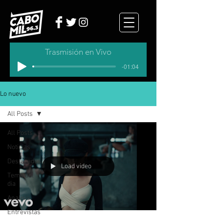
Trasmisión en Vivo
-01:04
Lo nuevo
All Posts
All Posts
Noticias
Destacados
Load video
Tema del
dia
Analisis
Entrevistas