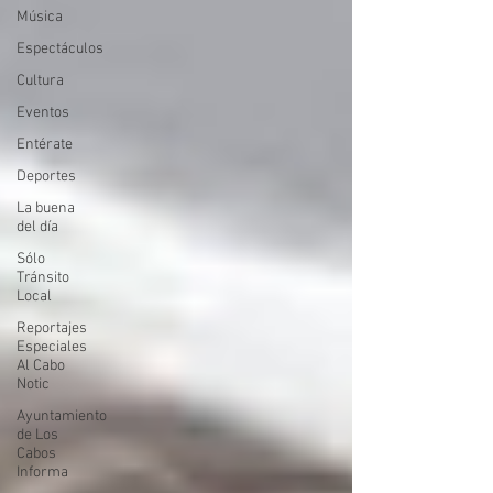
Música
Espectáculos
Cultura
Eventos
Entérate
Deportes
La buena
del día
Sólo
Tránsito
Local
Reportajes
Especiales
Al Cabo
Notic
Ayuntamiento
de Los
Cabos
Informa