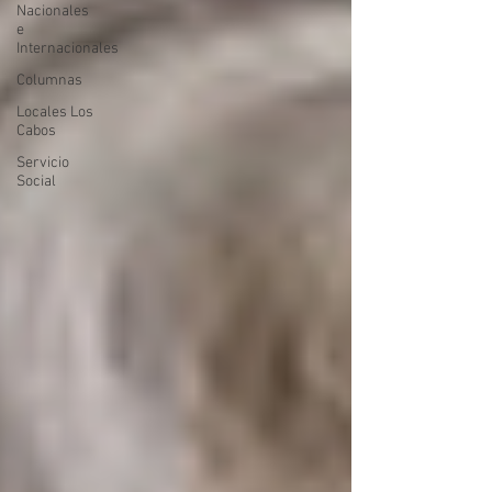
Nacionales
e
Internacionales
Columnas
Locales Los
Cabos
Servicio
Social