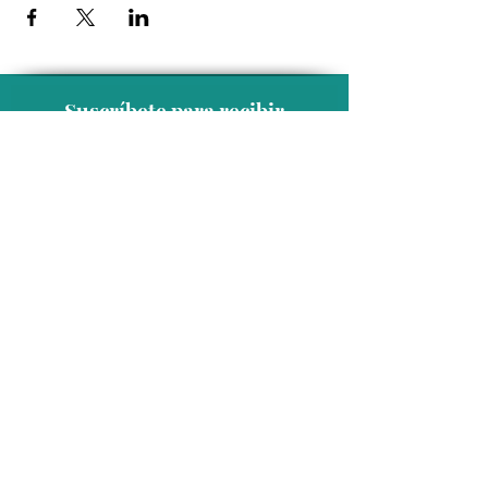
Suscríbete para recibir
novedades exclusivas
Unirse a la lista de correo
Contacto
Conmutador:
(624) 145 7963