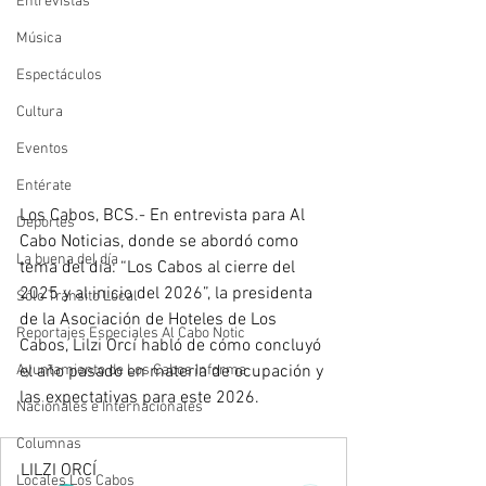
Entrevistas
Música
Espectáculos
Cultura
Eventos
Entérate
Los Cabos, BCS.- En entrevista para Al 
Deportes
Cabo Noticias, donde se abordó como 
La buena del día
tema del día: “Los Cabos al cierre del 
2025 y al inicio del 2026”, la presidenta 
Sólo Tránsito Local
de la Asociación de Hoteles de Los 
Reportajes Especiales Al Cabo Notic
Cabos, Lilzi Orcí habló de cómo concluyó 
Ayuntamiento de Los Cabos Informa
el año pasado en materia de ocupación y 
las expectativas para este 2026.
Nacionales e Internacionales
Columnas
LILZI ORCÍ
Locales Los Cabos