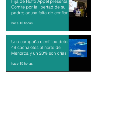
Hija de Ruffo Appel presenta
Comité por la libertad de su
padre; acusa falta de confianza
en el proceso
hace 10 horas
Una campaña científica detecta
48 cachalotes al norte de
Menorca y un 20% son crías
hace 10 horas