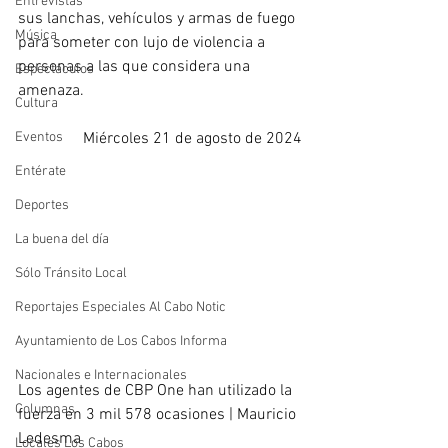
Entrevistas
sus lanchas, vehículos y armas de fuego 
Música
para someter con lujo de violencia a 
personas a las que considera una 
Espectáculos
amenaza.
Cultura
Eventos
Miércoles 21 de agosto de 2024
Entérate
Deportes
La buena del día
Sólo Tránsito Local
Reportajes Especiales Al Cabo Notic
Ayuntamiento de Los Cabos Informa
Nacionales e Internacionales
Los agentes de CBP One han utilizado la 
Columnas
fuerza en 3 mil 578 ocasiones | Mauricio 
Ledesma
Locales Los Cabos