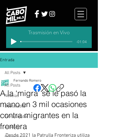
Trasmisión en Vivo
-01:04
Entrada
All Posts
Fernando Romero
All Posts
A la ‘migra’ se le pasó la
Noticias
mano en 3 mil ocasiones
Destacados
contra migrantes en la
Tema del dia
frontera
Analisis
Desde 2021 la Patrulla Fronteriza utiliza 