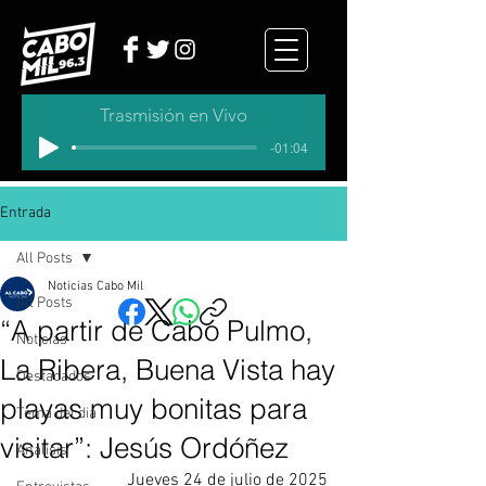
Trasmisión en Vivo
-01:04
Entrada
All Posts
Noticias Cabo Mil
All Posts
“A partir de Cabo Pulmo,
Noticias
La Ribera, Buena Vista hay
Destacados
playas muy bonitas para
Tema del dia
visitar”: Jesús Ordóñez
Analisis
Jueves 24 de julio de 2025