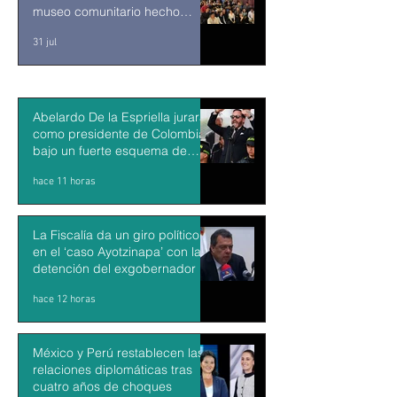
museo comunitario hecho
desde y para la comunidad
31 jul
Abelardo De la Espriella jurará
como presidente de Colombia
bajo un fuerte esquema de
seguridad en Cali
hace 11 horas
La Fiscalía da un giro político
en el ‘caso Ayotzinapa’ con la
detención del exgobernador de
Guerrero Ángel Aguirre
hace 12 horas
México y Perú restablecen las
relaciones diplomáticas tras
cuatro años de choques