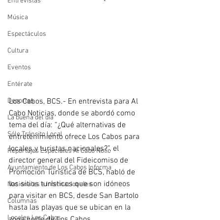
Entrevistas
Música
Espectáculos
Cultura
Eventos
Entérate
Deportes
Los Cabos, BCS.- En entrevista para Al 
Cabo Noticias, donde se abordó como 
La buena del día
tema del día: “¿Qué alternativas de 
Sólo Tránsito Local
entretenimiento ofrece Los Cabos para 
locales y turistas nacionales?”, el 
Reportajes Especiales Al Cabo Notic
director general del Fideicomiso de 
Ayuntamiento de Los Cabos Informa
Promoción Turística de BCS, habló de 
los sitios turísticos que son idóneos 
Nacionales e Internacionales
para visitar en BCS, desde San Bartolo 
Columnas
hasta las playas que se ubican en la 
Locales Los Cabos
zona norte de Los Cabos.