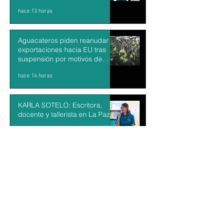
hace 13 horas
Aguacateros piden reanudar
exportaciones hacia EU tras
suspensión por motivos de
seguridad
hace 14 horas
KARLA SOTELO: Escritora,
docente y tallerista en La Paz
hace 14 horas