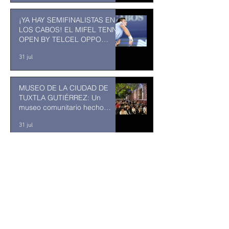
¡YA HAY SEMIFINALISTAS EN
LOS CABOS! EL MIFEL TENNIS
OPEN BY TELCEL OPPO
ENTRA EN SU RECTA FINAL
31 jul
MUSEO DE LA CIUDAD DE
TUXTLA GUTIÉRREZ: Un
museo comunitario hecho
desde y para la comunidad
31 jul
Incorporan cámaras corporales
para transparentar la labor
policial en Los Cabos
hace 2 días