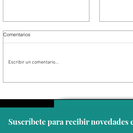
Comentarios
Escribir un comentario...
Abelardo De la Espriella
La Fiscalía
jurará como presidente de
en el ‘caso
Colombia bajo un fuerte
detención 
esquema de seguridad en
de Guerrer
Cali
Suscríbete para recibir novedades 