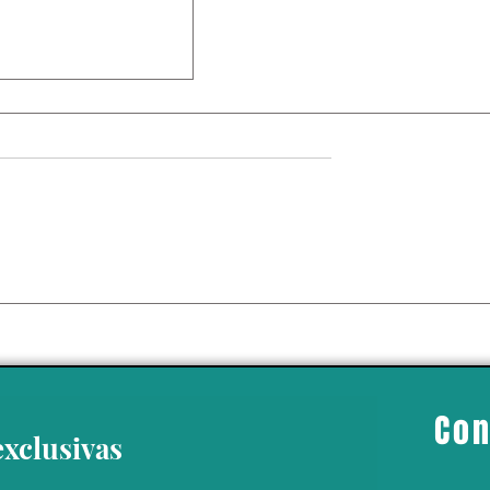
 da un giro político
 Ayotzinapa’ con la
del exgobernador
o Ángel Aguirre
Con
exclusivas