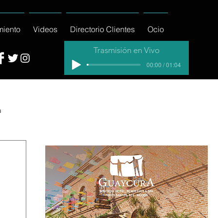
miento
Videos
Directorio Clientes
Ocio
Trasmisión en Vivo
00:00 / 01:04
a
cial