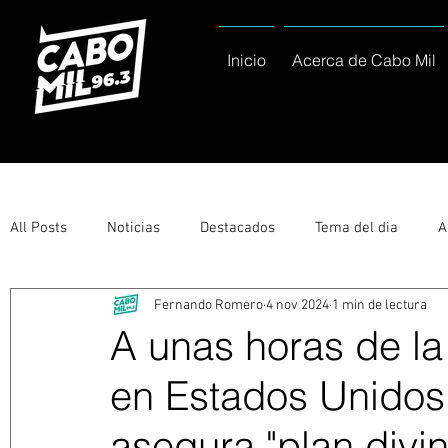
Inicio
Acerca de Cabo Mil
All Posts
Noticias
Destacados
Tema del dia
A
Fernando Romero
4 nov 2024
1 min de lectura
Eventos
Entérate
Deportes
La buena del día
A unas horas de la
en Estados Unidos
Ayuntamiento de Los Cabos Informa
Nacionales e Inte
asegura "plan divi