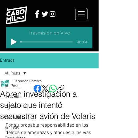
Trasmisión en Vivo
-01:04
Entrada
All Posts
Fernando Romero
All Posts
Abren investigación a
Noticias
sujeto que intentó
Destacados
secuestrar avión de Volaris
Tema del dia
Por su probable responsabilidad en los 
Analisis
delitos de amenazas y ataques a las vías 