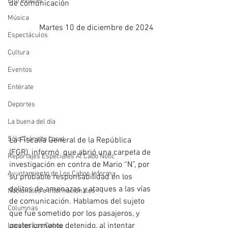
Entrevistas
de comunicación
Música
Martes 10 de diciembre de 2024
Espectáculos
Cultura
Eventos
Entérate
Deportes
La buena del día
Sólo Tránsito Local
La Fiscalía General de la República 
(FGR), informó  que abrió una carpeta de 
Reportajes Especiales Al Cabo Notic
investigación en contra de Mario “N”, por 
Ayuntamiento de Los Cabos Informa
su probable responsabilidad en los 
delitos de amenazas y ataques a las vías 
Nacionales e Internacionales
de comunicación. Hablamos del sujeto 
Columnas
que fue sometido por los pasajeros, y 
posteriormente detenido, al intentar 
Locales Los Cabos