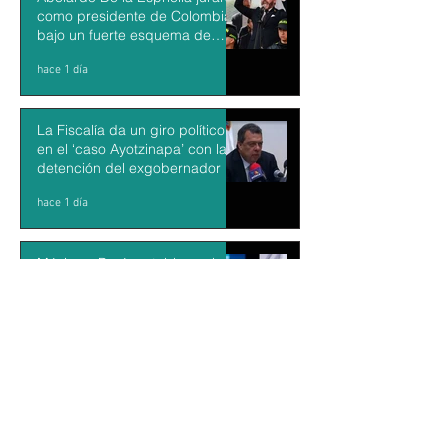
como presidente de Colombia
bajo un fuerte esquema de
seguridad en Cali
hace 1 día
La Fiscalía da un giro político
en el ‘caso Ayotzinapa’ con la
detención del exgobernador de
Guerrero Ángel Aguirre
hace 1 día
México y Perú restablecen las
relaciones diplomáticas tras
cuatro años de choques
hace 2 días
Aguacateros piden reanudar
exportaciones hacia EU tras
suspensión por motivos de