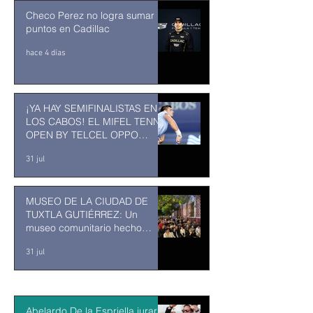
Checo Perez no logra sumar
puntos en Cadillac
hace 4 días
¡YA HAY SEMIFINALISTAS EN
LOS CABOS! EL MIFEL TENNIS
OPEN BY TELCEL OPPO
ENTRA EN SU RECTA FINAL
31 jul
MUSEO DE LA CIUDAD DE
TUXTLA GUTIÉRREZ: Un
museo comunitario hecho
desde y para la comunidad
31 jul
Abelardo De la Espriella jurará