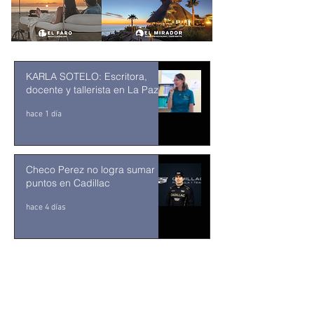
KARLA SOTELO: Escritora,
docente y tallerista en La Paz
hace 1 día
Checo Perez no logra sumar
puntos en Cadillac
hace 4 días
¡YA HAY SEMIFINALISTAS EN
LOS CABOS! EL MIFEL TENNIS
OPEN BY TELCEL OPPO
ENTRA EN SU RECTA FINAL