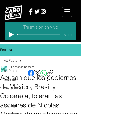
Trasmisión en Vivo
-01:04
Entrada
All Posts
Fernando Romero
All Posts
Acusan que los gobiernos
Noticias
de México, Brasil y
Destacados
Colombia, toleran las
Tema del dia
acciones de Nicolás
Analisis