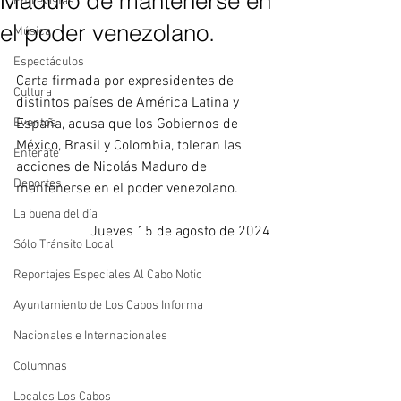
Maduro de mantenerse en
Entrevistas
el poder venezolano.
Música
Espectáculos
Carta firmada por expresidentes de 
Cultura
distintos países de América Latina y 
Eventos
España, acusa que los Gobiernos de 
México, Brasil y Colombia, toleran las 
Entérate
acciones de Nicolás Maduro de 
Deportes
mantenerse en el poder venezolano.
La buena del día
Jueves 15 de agosto de 2024
Sólo Tránsito Local
Reportajes Especiales Al Cabo Notic
Ayuntamiento de Los Cabos Informa
Nacionales e Internacionales
Columnas
Locales Los Cabos