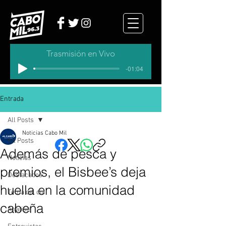
Trasmisión en Vivo
-01:04
Entrada
All Posts
Noticias Cabo Mil
All Posts
Además de pesca y
Noticias
premios, el Bisbee’s deja
Destacados
huella en la comunidad
Tema del dia
cabeña
Analisis