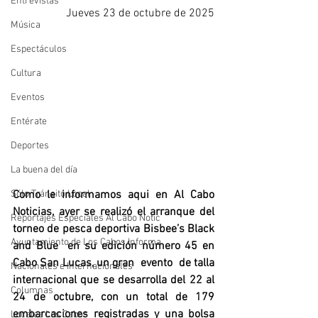
Entrevistas
Jueves 23 de octubre de 2025
Música
Espectáculos
Cultura
Eventos
Entérate
Deportes
La buena del día
Como le informamos aqui en Al Cabo 
Sólo Tránsito Local
Noticias, ayer se realizó el arranque del 
Reportajes Especiales Al Cabo Notic
torneo de pesca deportiva Bisbee’s Black 
Ayuntamiento de Los Cabos Informa
and Blue  en su edición número 45 en 
Cabo San Lucas, un gran  evento  de talla 
Nacionales e Internacionales
internacional que se desarrolla del 22 al 
Columnas
24 de octubre, con un total de 179 
embarcaciones registradas y una bolsa 
Locales Los Cabos