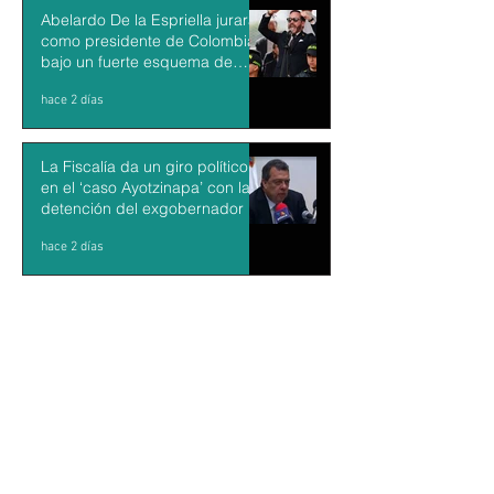
Abelardo De la Espriella jurará
como presidente de Colombia
bajo un fuerte esquema de
seguridad en Cali
hace 2 días
La Fiscalía da un giro político
en el ‘caso Ayotzinapa’ con la
detención del exgobernador de
Guerrero Ángel Aguirre
hace 2 días
México y Perú restablecen las
relaciones diplomáticas tras
cuatro años de choques
hace 2 días
Aguacateros piden reanudar
exportaciones hacia EU tras