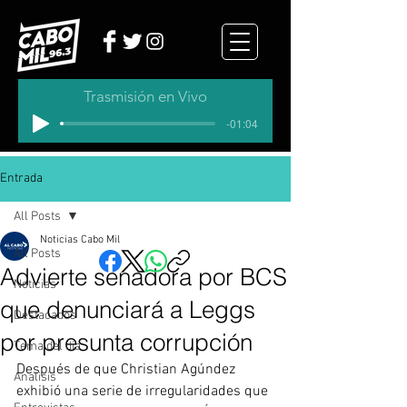
Trasmisión en Vivo
-01:04
Entrada
All Posts
Noticias Cabo Mil
All Posts
Advierte senadora por BCS
Noticias
que denunciará a Leggs
Destacados
por presunta corrupción
Tema del dia
Después de que Christian Agúndez 
Analisis
exhibió una serie de irregularidades que 