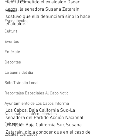
Entrevistas
habría cometido el ex alcalde Óscar 
Leggs, la senadora Susana Zatarain 
Música
sostuvo que ella denunciará sino lo hace 
Espectáculos
el alcalde.
Cultura
Eventos
Entérate
Deportes
La buena del día
Sólo Tránsito Local
Reportajes Especiales Al Cabo Notic
Ayuntamiento de Los Cabos Informa
Los Cabos, Baja California Sur.-La 
Nacionales e Internacionales
senadora del Partido Acción Nacional 
Columnas
(PAN) por Baja California Sur, Susana 
Zatarain, dio a conocer que en el caso de 
Locales Los Cabos