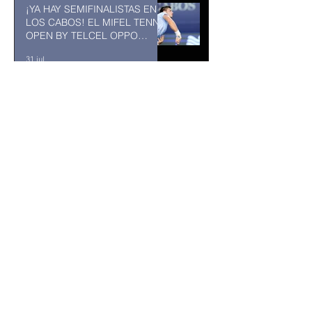
¡YA HAY SEMIFINALISTAS EN
LOS CABOS! EL MIFEL TENNIS
OPEN BY TELCEL OPPO
ENTRA EN SU RECTA FINAL
31 jul
MUSEO DE LA CIUDAD DE
TUXTLA GUTIÉRREZ: Un
museo comunitario hecho
desde y para la comunidad
31 jul
Abelardo De la Espriella jurará
como presidente de Colombia
bajo un fuerte esquema de
seguridad en Cali
hace 18 horas
La Fiscalía da un giro político