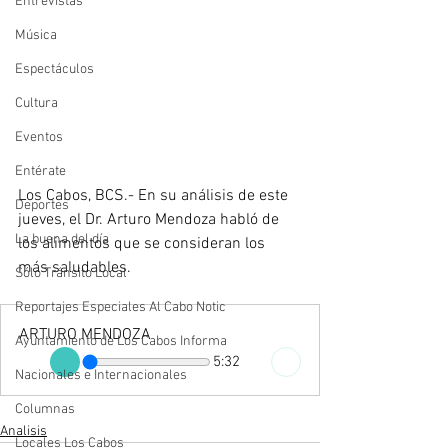
Entrevistas
Música
Espectáculos
Cultura
Eventos
Entérate
Los Cabos, BCS.- En su análisis de este 
Deportes
jueves, el Dr. Arturo Mendoza habló de 
La buena del día
los alimentos que se consideran los 
más saludables.
Sólo Tránsito Local
Reportajes Especiales Al Cabo Notic
ARTURO MENDOZA
Ayuntamiento de Los Cabos Informa
5:32
Nacionales e Internacionales
Columnas
Analisis
Locales Los Cabos