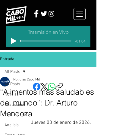
Trasmisión en Vivo
-01:04
Entrada
All Posts
Noticias Cabo Mil
All Posts
“Alimentos más saludables
Noticias
del mundo”: Dr. Arturo
Destacados
Mendoza
Tema del dia
Jueves 08 de enero de 2026.
Analisis