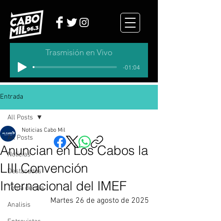
Trasmisión en Vivo
-01:04
Entrada
All Posts
Noticias Cabo Mil
All Posts
Anuncian en Los Cabos la
Noticias
LIII Convención
Destacados
Internacional del IMEF
Tema del dia
Martes 26 de agosto de 2025
Analisis