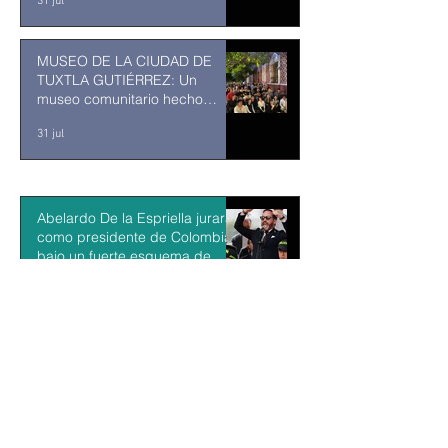
31 jul
MUSEO DE LA CIUDAD DE
TUXTLA GUTIÉRREZ: Un
museo comunitario hecho
desde y para la comunidad
31 jul
Abelardo De la Espriella jurará
como presidente de Colombia
bajo un fuerte esquema de
seguridad en Cali
hace 2 días
La Fiscalía da un giro político
en el ‘caso Ayotzinapa’ con la
detención del exgobernador de
Guerrero Ángel Aguirre
hace 2 días