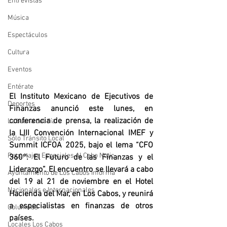
Entrevistas
Música
Espectáculos
Cultura
Eventos
Entérate
El Instituto Mexicano de Ejecutivos de 
Deportes
Finanzas anunció este lunes, en 
conferencia de prensa, la realización de 
La buena del día
la LIII Convención Internacional IMEF y 
Sólo Tránsito Local
Summit ICFOA 2025, bajo el lema “CFO 
Reportajes Especiales Al Cabo Notic
360°: El Futuro de las Finanzas y el 
Liderazgo”. El encuentro se llevará a cabo 
Ayuntamiento de Los Cabos Informa
del 19 al 21 de noviembre en el Hotel 
Nacionales e Internacionales
Hacienda del Mar, en Los Cabos, y reunirá 
a especialistas en finanzas de otros 
Columnas
países.
Locales Los Cabos