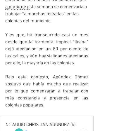
ceremonía de honores a la bandera, que 
a partir de esta semana se comenzaría a 
Servicio Social
trabajar “a marchas forzadas” en las 
colonias del municipio. 
Y es que, ha transcurrido casi un mes 
desde que la Tormenta Tropical “Ileana” 
dejó afectación en un 80 por ciento de 
las calles, y aún hay vialidades afectadas 
por ello, la mayoría en las colonias. 
Bajo este contexto, Agúndez Gómez 
sostuvo que había mucho que realizar, 
por lo que comenzarán a trabajar con 
más constancia y presencia en las 
colonias populares.
N1 AUDIO CHRISTIAN AGÚNDEZ (4)