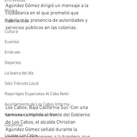
Entrevistas
Agúndez Gómez dirigió un mensaje a la 
Música
ciudadanía en el que prometió que 
habría más presencia de autoridades y 
Espectáculos
servicios públicos en las colonias.
Cultura
Eventos
Entérate
Deportes
La buena del día
Sólo Tránsito Local
Reportajes Especiales Al Cabo Notic
Ayuntamiento de Los Cabos Informa
Los Cabos, Baja California Sur.-Con una 
semana cumplida al frente del Gobierno 
Nacionales e Internacionales
de Los Cabos, el alcalde Christian 
Columnas
Agúndez Gómez señaló durante la 
Locales Los Cabos