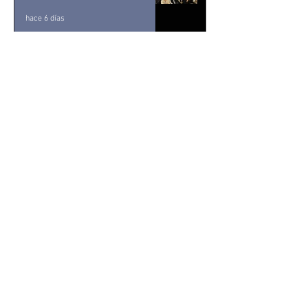
desde y para la comunidad
hace 6 días
Kavinsky fallece a los 50 años
de edad
hace 6 días
Resuelve juez federal que
reforma al Poder Judicial de
2024 es inconstitucional
hace 8 horas
León XIV visitará Uruguay,
Argentina y Perú del 6 al 17 de
noviembre