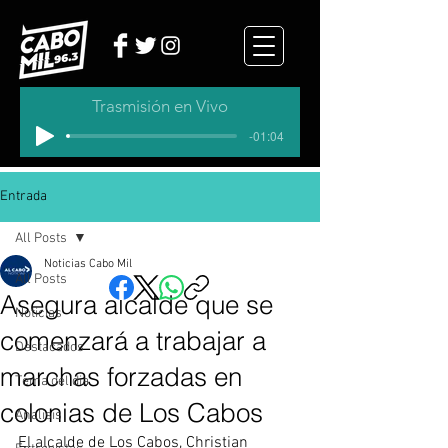
Trasmisión en Vivo
-01:04
Entrada
All Posts
Noticias Cabo Mil
All Posts
Asegura alcalde que se
Noticias
comenzará a trabajar a
Destacados
marchas forzadas en
Tema del dia
colonias de Los Cabos
Analisis
El alcalde de Los Cabos, Christian 