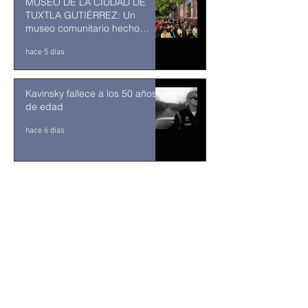
MUSEO DE LA CIUDAD DE
TUXTLA GUTIÉRREZ: Un
museo comunitario hecho
desde y para la comunidad
hace 5 días
Kavinsky fallece a los 50 años
de edad
hace 6 días
Resuelve juez federal que
reforma al Poder Judicial de
2024 es inconstitucional
hace 6 horas
León XIV visitará Uruguay,
Argentina y Perú del 6 al 17 de