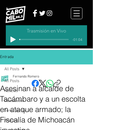
Trasmisión en Vivo
-01:04
Entrada
All Posts
Fernando Romero
All Posts
Asesinan a alcalde de
Noticias
Tacámbaro y a un escolta
Destacados
en ataque armado; la
Tema del dia
Fiscalía de Michoacán
Analisis