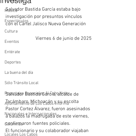
investiga
Entrevistas
Salvador Bastida García estaba bajo 
Música
investigación por presuntos vínculos 
Espectáculos
con el Cártel Jalisco Nueva Generación
Cultura
Viernes 6 de junio de 2025
Eventos
Entérate
Deportes
La buena del día
Sólo Tránsito Local
Reportajes Especiales Al Cabo Notic
Salvador Bastida García, alcalde de 
Tacámbaro, Michoacán y su escolta 
Ayuntamiento de Los Cabos Informa
Pastor Cortez Álvarez, fueron asesinados 
Nacionales e Internacionales
a balazos la madrugada de este viernes, 
confirmaron fuentes policiales.
Columnas
El funcionario y su colaborador viajaban 
Locales Los Cabos