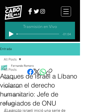
Trasmisión en Vivo
-01:04
Entrada
All Posts
Fernando Romero
All Posts
Ataques de Israel a Líbano
Noticias
violaron el derecho
Destacados
humanitario: Jefe de
Tema del dia
refugiados de ONU
Analisis
El ejército israelí inició una serie de 