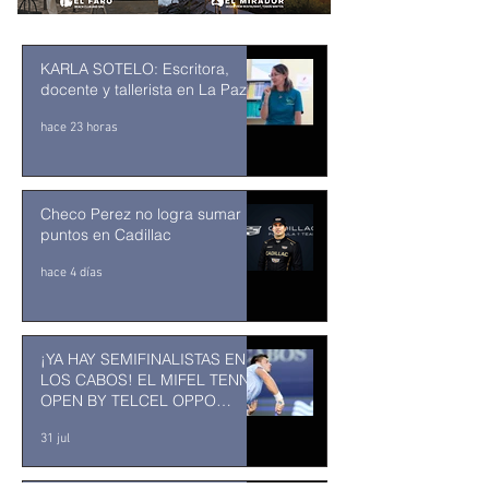
KARLA SOTELO: Escritora,
docente y tallerista en La Paz
hace 23 horas
Checo Perez no logra sumar
puntos en Cadillac
hace 4 días
¡YA HAY SEMIFINALISTAS EN
LOS CABOS! EL MIFEL TENNIS
OPEN BY TELCEL OPPO
ENTRA EN SU RECTA FINAL
31 jul