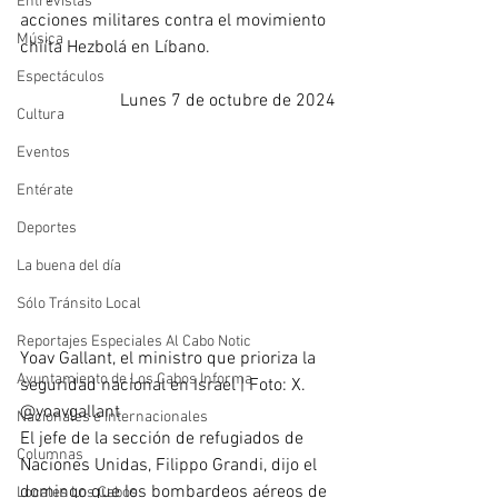
Entrevistas
acciones militares contra el movimiento 
Música
chiíta Hezbolá en Líbano.
Espectáculos
Lunes 7 de octubre de 2024
Cultura
Eventos
Entérate
Deportes
La buena del día
Sólo Tránsito Local
Reportajes Especiales Al Cabo Notic
Yoav Gallant, el ministro que prioriza la 
Ayuntamiento de Los Cabos Informa
seguridad nacional en Israel | Foto: X. 
@yoavgallant
Nacionales e Internacionales
El jefe de la sección de refugiados de 
Columnas
Naciones Unidas, Filippo Grandi, dijo el 
domingo que los bombardeos aéreos de 
Locales Los Cabos