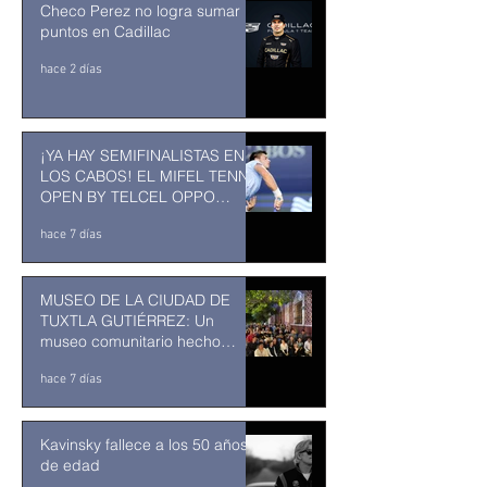
Checo Perez no logra sumar
puntos en Cadillac
hace 2 días
¡YA HAY SEMIFINALISTAS EN
LOS CABOS! EL MIFEL TENNIS
OPEN BY TELCEL OPPO
ENTRA EN SU RECTA FINAL
hace 7 días
MUSEO DE LA CIUDAD DE
TUXTLA GUTIÉRREZ: Un
museo comunitario hecho
desde y para la comunidad
hace 7 días
Kavinsky fallece a los 50 años
de edad