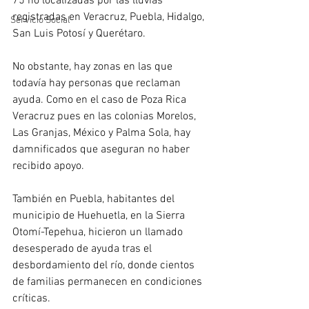
75 no localizadas por las lluvias 
registradas en Veracruz, Puebla, Hidalgo, 
Servicio Social
San Luis Potosí y Querétaro.
No obstante, hay zonas en las que 
todavía hay personas que reclaman 
ayuda. Como en el caso de Poza Rica 
Veracruz pues en las colonias Morelos, 
Las Granjas, México y Palma Sola, hay 
damnificados que aseguran no haber 
recibido apoyo. 
También en Puebla, habitantes del 
municipio de Huehuetla, en la Sierra 
Otomí-Tepehua, hicieron un llamado 
desesperado de ayuda tras el 
desbordamiento del río, donde cientos 
de familias permanecen en condiciones 
críticas.