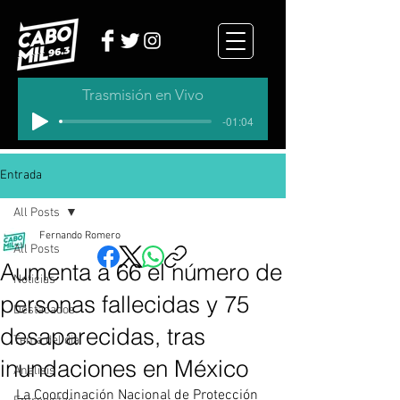
Trasmisión en Vivo
-01:04
Entrada
All Posts
Fernando Romero
All Posts
Aumenta a 66 el número de
Noticias
personas fallecidas y 75
Destacados
desaparecidas, tras
Tema del dia
inundaciones en México
Analisis
La Coordinación Nacional de Protección 