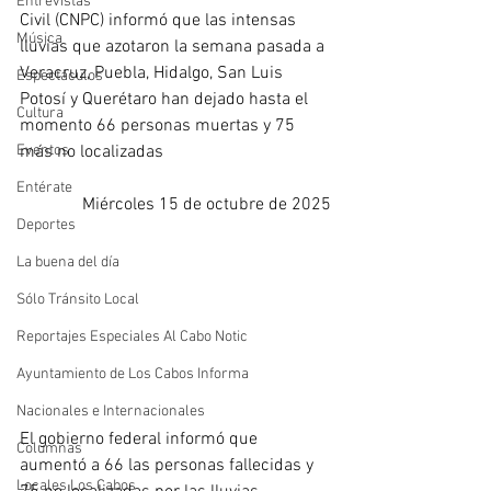
Entrevistas
Civil (CNPC) informó que las intensas 
Música
lluvias que azotaron la semana pasada a 
Veracruz, Puebla, Hidalgo, San Luis 
Espectáculos
Potosí y Querétaro han dejado hasta el 
Cultura
momento 66 personas muertas y 75 
Eventos
más no localizadas
Entérate
Miércoles 15 de octubre de 2025
Deportes
La buena del día
Sólo Tránsito Local
Reportajes Especiales Al Cabo Notic
Ayuntamiento de Los Cabos Informa
Nacionales e Internacionales
El gobierno federal informó que 
Columnas
aumentó a 66 las personas fallecidas y 
Locales Los Cabos