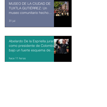
MUSEO DE LA CIUDAD DE
TUXTLA GUTIÉRREZ: Un
museo comunitario hecho
desde y para la comunidad
31 jul
Abelardo De la Espriella jurará
como presidente de Colombia
bajo un fuerte esquema de
seguridad en Cali
hace 11 horas
La Fiscalía da un giro político
en el ‘caso Ayotzinapa’ con la
detención del exgobernador de
Guerrero Ángel Aguirre
hace 12 horas
México y Perú restablecen las