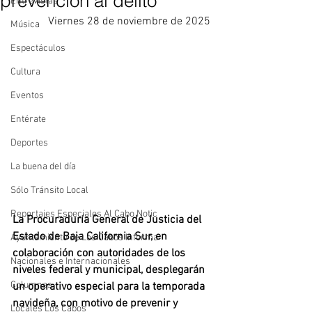
prevención al delito
Entrevistas
Viernes 28 de noviembre de 2025
Música
Espectáculos
Cultura
Eventos
Entérate
Deportes
La buena del día
Sólo Tránsito Local
Reportajes Especiales Al Cabo Notic
La Procuraduría General de Justicia del 
Estado de Baja California Sur, en 
Ayuntamiento de Los Cabos Informa
colaboración con autoridades de los 
Nacionales e Internacionales
niveles federal y municipal, desplegarán 
Columnas
un operativo especial para la temporada 
navideña, con motivo de prevenir y 
Locales Los Cabos