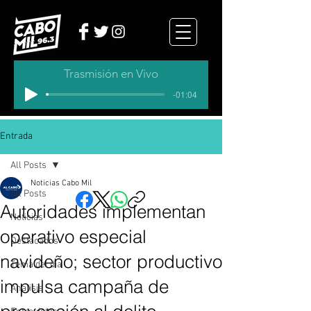
Trasmisión en Vivo
-01:04
Entrada
All Posts
Noticias Cabo Mil
All Posts
Autoridades implementan
Noticias
operativo especial
Destacados
navideño; sector productivo
Tema del dia
impulsa campaña de
Analisis