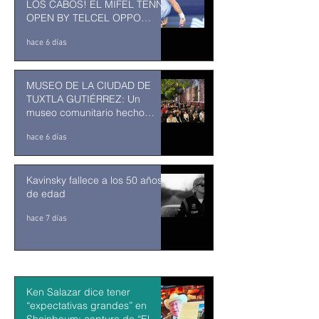
LOS CABOS! EL MIFEL TENNIS
OPEN BY TELCEL OPPO
ENTRA EN SU RECTA FINAL
hace 6 días
MUSEO DE LA CIUDAD DE
TUXTLA GUTIÉRREZ: Un
museo comunitario hecho
desde y para la comunidad
hace 6 días
Kavinsky fallece a los 50 años
de edad
hace 7 días
Ken Salazar dice tener
“expectativas grandes” en
Sheinbaum; captura de “El