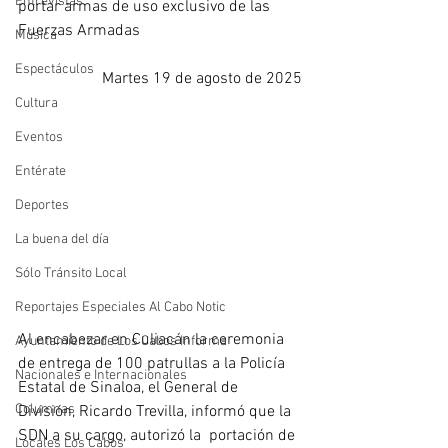
Entrevistas
portar armas de uso exclusivo de las 
Fuerzas Armadas
Música
Espectáculos
Martes 19 de agosto de 2025
Cultura
Eventos
Entérate
Deportes
La buena del día
Sólo Tránsito Local
Reportajes Especiales Al Cabo Notic
Al encabezar en Culiacán la ceremonia 
Ayuntamiento de Los Cabos Informa
de entrega de 100 patrullas a la Policía 
Nacionales e Internacionales
Estatal de Sinaloa, el General de 
Columnas
División, Ricardo Trevilla, informó que la 
SDN a su cargo, autorizó la  portación de 
Locales Los Cabos