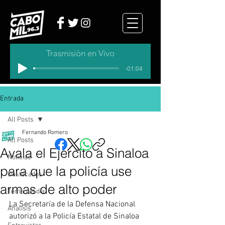
Trasmisión en Vivo
-01:04
Entrada
All Posts
Fernando Romero
All Posts
Avala el Ejército a Sinaloa
Noticias
para que la policía use
Destacados
armas de alto poder
Tema del dia
La Secretaría de la Defensa Nacional 
Analisis
autorizó a la Policía Estatal de Sinaloa 