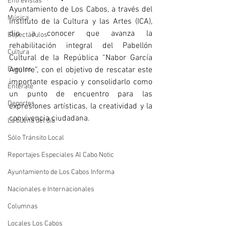
Entrevistas
Ayuntamiento de Los Cabos, a través del 
Música
Instituto de la Cultura y las Artes (ICA), 
dio a conocer que avanza la 
Espectáculos
rehabilitación integral del Pabellón 
Cultura
Cultural de la República “Nabor García 
Eventos
Aguirre”, con el objetivo de rescatar este 
importante espacio y consolidarlo como 
Entérate
un punto de encuentro para las 
Deportes
expresiones artísticas, la creatividad y la 
convivencia ciudadana.
La buena del día
Sólo Tránsito Local
Reportajes Especiales Al Cabo Notic
Ayuntamiento de Los Cabos Informa
Nacionales e Internacionales
Columnas
Locales Los Cabos