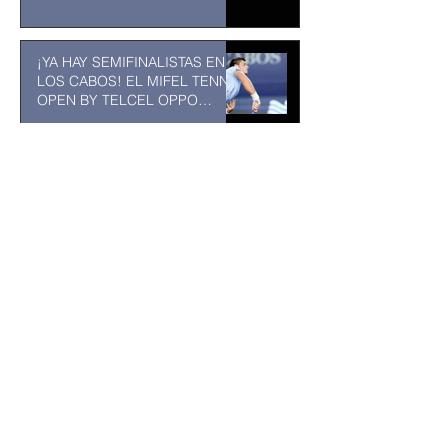
¡YA HAY SEMIFINALISTAS EN
LOS CABOS! EL MIFEL TENNIS
OPEN BY TELCEL OPPO
ENTRA EN SU RECTA FINAL
31 jul
MUSEO DE LA CIUDAD DE
TUXTLA GUTIÉRREZ: Un
museo comunitario hecho
desde y para la comunidad
31 jul
Incorporan cámaras corporales
para transparentar la labor
policial en Los Cabos
hace 2 días