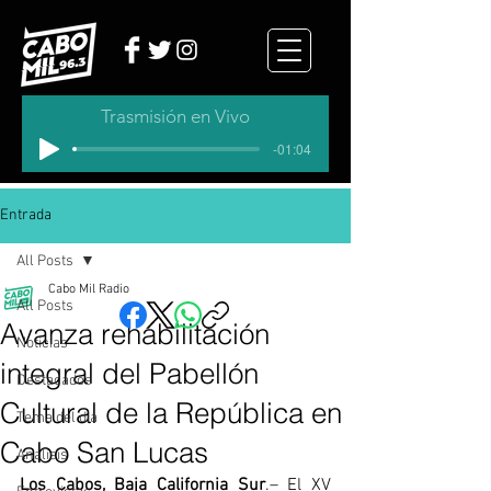
Trasmisión en Vivo
-01:04
Entrada
All Posts
Cabo Mil Radio
All Posts
Avanza rehabilitación
Noticias
integral del Pabellón
Destacados
Cultural de la República en
Tema del dia
Cabo San Lucas
Analisis
Los Cabos, Baja California Sur
.– El XV 