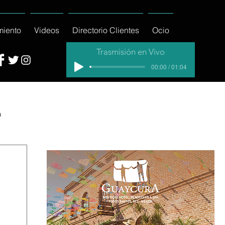
miento
Videos
Directorio Clientes
Ocio
Trasmisión en Vivo
00:00 / 01:04
a
cial