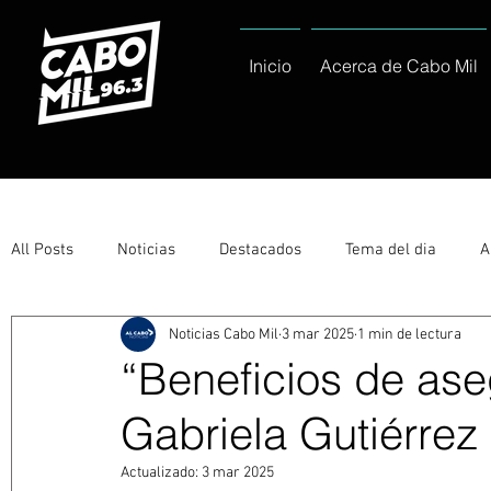
Inicio
Acerca de Cabo Mil
All Posts
Noticias
Destacados
Tema del dia
A
Noticias Cabo Mil
3 mar 2025
1 min de lectura
Eventos
Entérate
Deportes
La buena del día
“Beneficios de aseg
Gabriela Gutiérrez
Ayuntamiento de Los Cabos Informa
Nacionales e Inte
Actualizado:
3 mar 2025