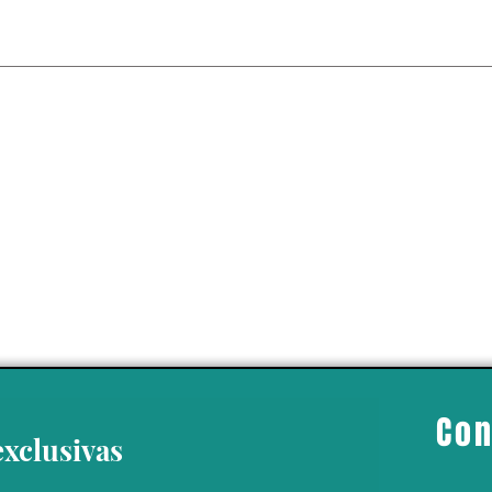
ente no
ente es sabio”:
l Guerra
Con
exclusivas