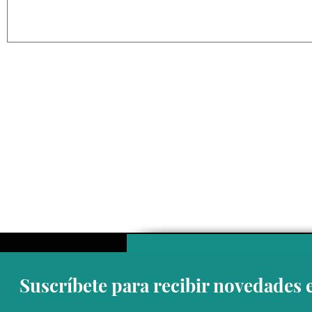
“La guerra de Irán y Ucrania
“El intelig
se conectaron por el
necesariam
hundimiento de un barco”:
Luis Manue
Dr. Francisco Gil Villegas
Suscríbete para recibir novedades 