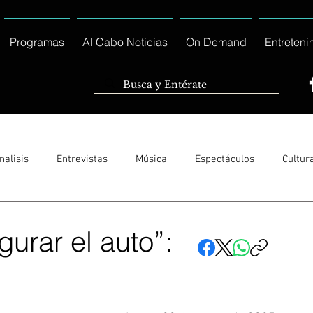
Programas
Al Cabo Noticias
On Demand
Entreteni
nalisis
Entrevistas
Música
Espectáculos
Cultur
Sólo Tránsito Local
Reportajes Especiales Al Cabo Notic
urar el auto”:
rnacionales
Columnas
Locales Los Cabos
Servicio So