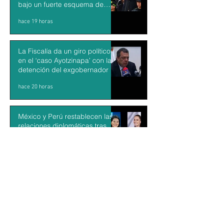
bajo un fuerte esquema de
seguridad en Cali
hace 19 horas
La Fiscalía da un giro político
en el ‘caso Ayotzinapa’ con la
detención del exgobernador de
Guerrero Ángel Aguirre
hace 20 horas
México y Perú restablecen las
relaciones diplomáticas tras
cuatro años de choques
hace 21 horas
Aguacateros piden reanudar
exportaciones hacia EU tras
suspensión por motivos de
seguridad
hace 22 horas