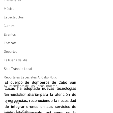
Entrevistas
Música
Espectáculos
Cultura
Eventos
Entérate
Deportes
La buena del día
Sólo Tránsito Local
Reportajes Especiales Al Cabo Notic
El cuerpo de Bomberos de Cabo San 
Ayuntamiento de Los Cabos Informa
Lucas ha adoptado nuevas tecnologías 
en su labor diaria para la atención de 
Nacionales e Internacionales
emergencias, reconociendo la necesidad 
Columnas
de integrar drones en sus servicios de 
Locales Los Cabos