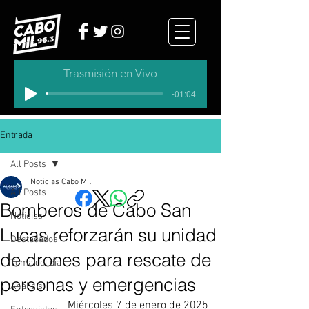
Trasmisión en Vivo
-01:04
Entrada
All Posts
Noticias Cabo Mil
All Posts
Bomberos de Cabo San
Noticias
Lucas reforzarán su unidad
Destacados
de drones para rescate de
Tema del dia
personas y emergencias
Analisis
Miércoles 7 de enero de 2025