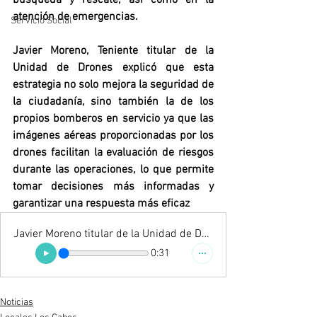
búsqueda y rescate, así como en la 
atención de emergencias.  
Servicio Social
Javier Moreno, Teniente titular de la 
Unidad de Drones explicó que esta 
estrategia no solo mejora la seguridad de 
la ciudadanía, sino también la de los 
propios bomberos en servicio ya que las 
imágenes aéreas proporcionadas por los 
drones facilitan la evaluación de riesgos 
durante las operaciones, lo que permite 
tomar decisiones más informadas y 
garantizar una respuesta más eficaz
Javier Moreno titular de la Unidad de Drones del Cuerpo de Bomberos de Cabo San Lucas
0:31
Noticias