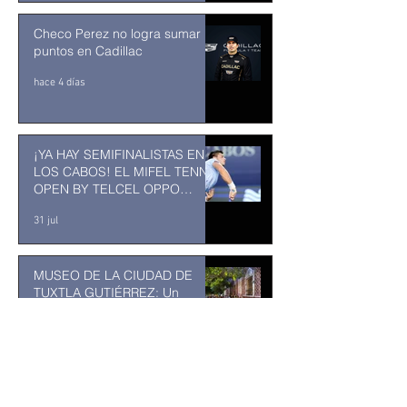
Checo Perez no logra sumar
puntos en Cadillac
hace 4 días
¡YA HAY SEMIFINALISTAS EN
LOS CABOS! EL MIFEL TENNIS
OPEN BY TELCEL OPPO
ENTRA EN SU RECTA FINAL
31 jul
MUSEO DE LA CIUDAD DE
TUXTLA GUTIÉRREZ: Un
museo comunitario hecho
desde y para la comunidad
31 jul