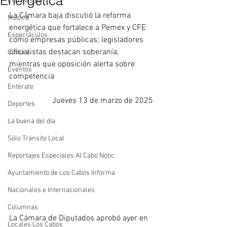
Energética
Entrevistas
La Cámara baja discutió la reforma 
Música
energética que fortalece a Pemex y CFE 
Espectáculos
como empresas públicas; legisladores 
oficialistas destacan soberanía, 
Cultura
mientras que oposición alerta sobre 
Eventos
competencia
Entérate
Jueves 13 de marzo de 2025
Deportes
La buena del día
Sólo Tránsito Local
Reportajes Especiales Al Cabo Notic
Ayuntamiento de Los Cabos Informa
Nacionales e Internacionales
Columnas
La Cámara de Diputados aprobó ayer en 
Locales Los Cabos