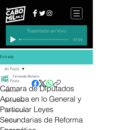
Trasmisión en Vivo
-01:04
Entrada
All Posts
Fernando Romero
All Posts
Cámara de Diputados
Noticias
Aprueba en lo General y
Destacados
Particular Leyes
Tema del dia
Secundarias de Reforma
Analisis