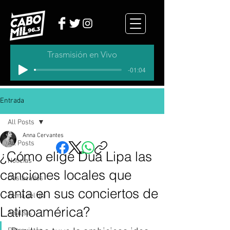
Trasmisión en Vivo
-01:04
Entrada
All Posts
Anna Cervantes
All Posts
¿Cómo elige Dua Lipa las
Noticias
canciones locales que
Destacados
canta en sus conciertos de
Tema del dia
Latinoamérica?
Analisis