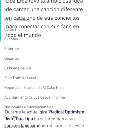
Dua Lipa tuvo la ambiciosa idea 
Entrevistas
de cantar una canción diferente 
Música
en cada uno de sus conciertos 
Espectáculos
para conectar con sus fans en 
Cultura
todo el mundo 
Eventos
Entérate
Deportes
La buena del día
Sólo Tránsito Local
Reportajes Especiales Al Cabo Notic
Ayuntamiento de Los Cabos Informa
Nacionales e Internacionales
Durante la actual gira
 'Radical Optimism 
Columnas
Tour', Dua Lipa
ha sorprendido a sus
fans en latinoamérica
 al sumar al 
setlist
Locales Los Cabos