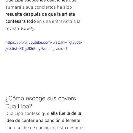
Dua Lipa escoge las canciones
 que 
sumará a sus conciertos ha sido 
resuelta después de que la artista 
confesara todo
 en una entrevista a la 
revista
 Variety
. 
https://www.youtube.com/watch?v=gt83dti-
jyI&list=RDgt83dti-jyI&start_radio=1
¿Cómo escoge sus covers 
Dua Lipa?
Dua Lipa confesó que 
ella fue la de la 
idea de cantar una canción diferente
cada noche de concierto, esto después 