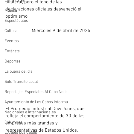
Entrevistas
bilateral, pero el tono de las 
declaraciones oficiales desvaneció el 
Música
optimismo
Espectáculos
Miércoles 9 de abril de 2025
Cultura
Eventos
Entérate
Deportes
La buena del día
Sólo Tránsito Local
Reportajes Especiales Al Cabo Notic
Ayuntamiento de Los Cabos Informa
El Promedio Industrial Dow Jones, que 
Nacionales e Internacionales
refleja el comportamiento de 30 de las 
Columnas
empresas más grandes y 
representativas de Estados Unidos, 
Locales Los Cabos