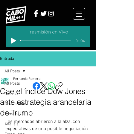
Trasmisión en Vivo
-01:04
Entrada
All Posts
Fernando Romero
All Posts
Cae el índice Dow Jones
Noticias
ante estrategia arancelaria
Destacados
de Trump
Tema del dia
Los mercados abrieron a la alza, con 
Analisis
expectativas de una posible negociación 