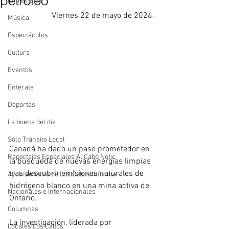
petróleo
Entrevistas
Viernes 22 de mayo de 2026.
Música
Espectáculos
Cultura
Eventos
Entérate
Deportes
La buena del día
Sólo Tránsito Local
Canadá ha dado un paso prometedor en 
Reportajes Especiales Al Cabo Notic
la búsqueda de nuevas energías limpias 
tras descubrir emisiones naturales de 
Ayuntamiento de Los Cabos Informa
hidrógeno blanco en una mina activa de 
Nacionales e Internacionales
Ontario.
Columnas
La investigación, liderada por 
Locales Los Cabos