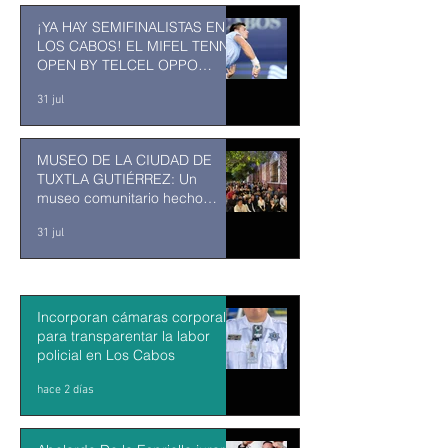
¡YA HAY SEMIFINALISTAS EN
LOS CABOS! EL MIFEL TENNIS
OPEN BY TELCEL OPPO
ENTRA EN SU RECTA FINAL
31 jul
MUSEO DE LA CIUDAD DE
TUXTLA GUTIÉRREZ: Un
museo comunitario hecho
desde y para la comunidad
31 jul
Incorporan cámaras corporales
para transparentar la labor
policial en Los Cabos
hace 2 días