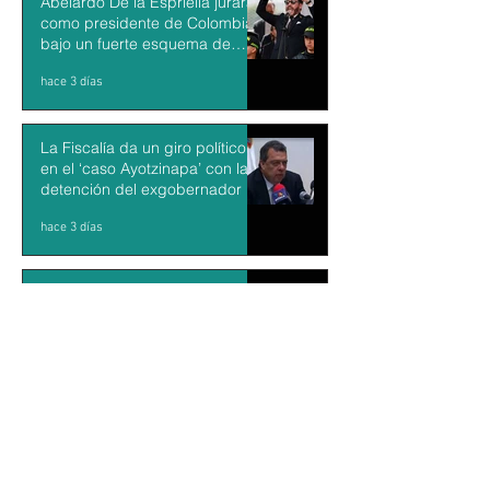
Abelardo De la Espriella jurará
como presidente de Colombia
bajo un fuerte esquema de
seguridad en Cali
hace 3 días
La Fiscalía da un giro político
en el ‘caso Ayotzinapa’ con la
detención del exgobernador de
Guerrero Ángel Aguirre
hace 3 días
México y Perú restablecen las
relaciones diplomáticas tras
cuatro años de choques
hace 3 días
Aguacateros piden reanudar
exportaciones hacia EU tras
suspensión por motivos de