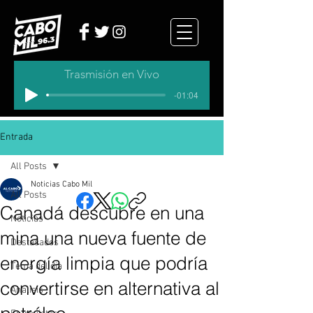
Trasmisión en Vivo
-01:04
Entrada
All Posts
Noticias Cabo Mil
All Posts
Canadá descubre en una
Noticias
mina una nueva fuente de
Destacados
energía limpia que podría
Tema del dia
convertirse en alternativa al
Analisis