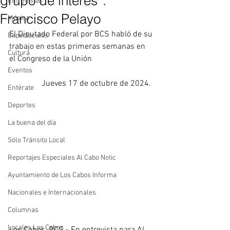
grupo de interés”:
Entrevistas
Francisco Pelayo
Música
El Diputado Federal por BCS habló de su 
Espectáculos
trabajo en estas primeras semanas en 
Cultura
el Congreso de la Unión
Eventos
Jueves 17 de octubre de 2024.  
Entérate
Deportes
La buena del día
Sólo Tránsito Local
Reportajes Especiales Al Cabo Notic
Ayuntamiento de Los Cabos Informa
Nacionales e Internacionales
Columnas
Locales Los Cabos