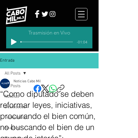
Trasmisión en Vivo
-01:04
Entrada
All Posts
Noticias Cabo Mil
All Posts
“Como diputado se deben
Noticias
reformar leyes, iniciativas,
Destacados
procurando el bien común,
Tema del dia
no buscando el bien de un
Analisis