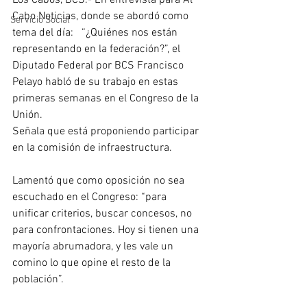
Los Cabos, BCS.- En entrevista para Al 
Cabo Noticias, donde se abordó como 
Servicio Social
tema del día:   “¿Quiénes nos están 
representando en la federación?”, el 
Diputado Federal por BCS Francisco 
Pelayo habló de su trabajo en estas 
primeras semanas en el Congreso de la 
Unión. 
Señala que está proponiendo participar 
en la comisión de infraestructura.
Lamentó que como oposición no sea 
escuchado en el Congreso: “para 
unificar criterios, buscar concesos, no 
para confrontaciones. Hoy si tienen una 
mayoría abrumadora, y les vale un 
comino lo que opine el resto de la 
población”. 