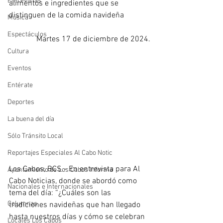
Entrevistas
alimentos e ingredientes que se 
distinguen de la comida navideña
Música
Espectáculos
Martes 17 de diciembre de 2024.
Cultura
Eventos
Entérate
Deportes
La buena del día
Sólo Tránsito Local
Reportajes Especiales Al Cabo Notic
Los Cabos, BCS.- En entrevista para Al 
Ayuntamiento de Los Cabos Informa
Cabo Noticias, donde se abordó como 
Nacionales e Internacionales
tema del día: “¿Cuáles son las 
Columnas
tradiciones navideñas que han llegado 
hasta nuestros días y cómo se celebran 
Locales Los Cabos