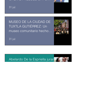
ENTRA EN SU RECTA FINAL
31 jul
MUSEO DE LA CIUDAD DE
TUXTLA GUTIÉRREZ: Un
museo comunitario hecho
desde y para la comunidad
31 jul
Abelardo De la Espriella jurará
como presidente de Colombia
bajo un fuerte esquema de
seguridad en Cali
hace 2 días
La Fiscalía da un giro político
en el ‘caso Ayotzinapa’ con la
detención del exgobernador de
Guerrero Ángel Aguirre