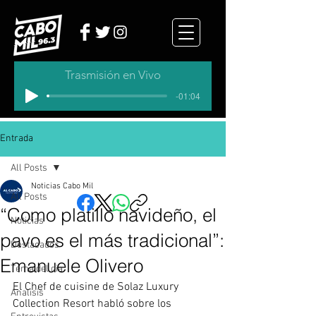
Trasmisión en Vivo
-01:04
Entrada
All Posts
Noticias Cabo Mil
All Posts
“Como platillo navideño, el
Noticias
pavo es el más tradicional”:
Destacados
Emanuele Olivero
Tema del dia
El Chef de cuisine de Solaz Luxury 
Analisis
Collection Resort habló sobre los 