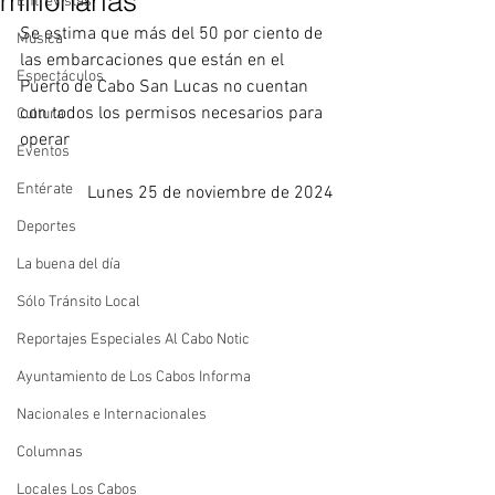
millonarias
Entrevistas
Se estima que más del 50 por ciento de 
Música
las embarcaciones que están en el 
Espectáculos
Puerto de Cabo San Lucas no cuentan 
con todos los permisos necesarios para 
Cultura
operar
Eventos
Entérate
Lunes 25 de noviembre de 2024
Deportes
La buena del día
Sólo Tránsito Local
Reportajes Especiales Al Cabo Notic
Ayuntamiento de Los Cabos Informa
Nacionales e Internacionales
Columnas
Locales Los Cabos