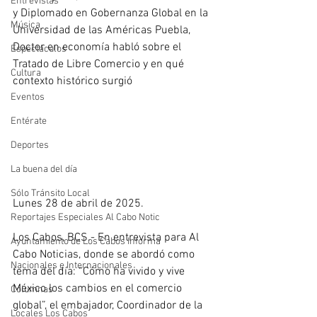
Entrevistas
y Diplomado en Gobernanza Global en la 
Música
Universidad de las Américas Puebla, 
Doctor en economía habló sobre el 
Espectáculos
Tratado de Libre Comercio y en qué 
Cultura
contexto histórico surgió
Eventos
Entérate
Deportes
La buena del día
Sólo Tránsito Local
Lunes 28 de abril de 2025.
Reportajes Especiales Al Cabo Notic
Los Cabos, BCS.- En entrevista para Al 
Ayuntamiento de Los Cabos Informa
Cabo Noticias, donde se abordó como 
Nacionales e Internacionales
tema del día: “Cómo ha vivido y vive 
México los cambios en el comercio 
Columnas
global”, el embajador, Coordinador de la 
Locales Los Cabos