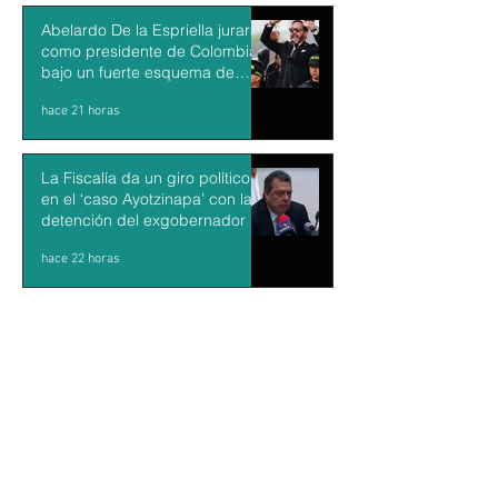
Abelardo De la Espriella jurará
como presidente de Colombia
bajo un fuerte esquema de
seguridad en Cali
hace 21 horas
La Fiscalía da un giro político
en el ‘caso Ayotzinapa’ con la
detención del exgobernador de
Guerrero Ángel Aguirre
hace 22 horas
México y Perú restablecen las
relaciones diplomáticas tras
cuatro años de choques
hace 23 horas
Aguacateros piden reanudar
exportaciones hacia EU tras