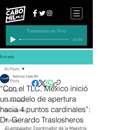
Trasmisión en Vivo
-01:04
Entrada
All Posts
Noticias Cabo Mil
All Posts
“Con el TLC, México inició
Noticias
un modelo de apertura
Destacados
hacia 4 puntos cardinales”:
Tema del dia
Dr. Gerardo Traslosheros
Analisis
El embajador, Coordinador de la Maestría 