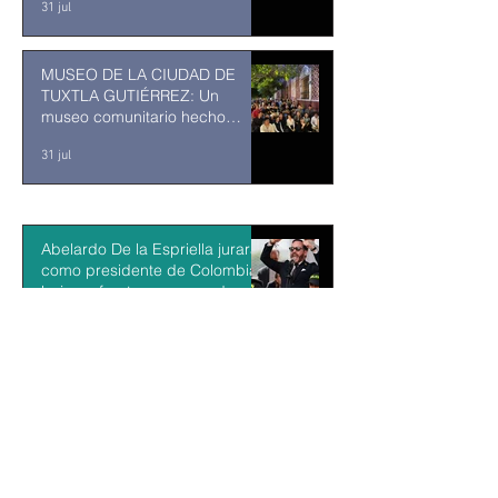
31 jul
MUSEO DE LA CIUDAD DE
TUXTLA GUTIÉRREZ: Un
museo comunitario hecho
desde y para la comunidad
31 jul
Abelardo De la Espriella jurará
como presidente de Colombia
bajo un fuerte esquema de
seguridad en Cali
hace 5 horas
La Fiscalía da un giro político
en el ‘caso Ayotzinapa’ con la
detención del exgobernador de
Guerrero Ángel Aguirre
hace 6 horas