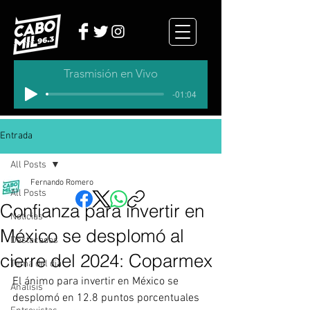
Trasmisión en Vivo
-01:04
Entrada
All Posts
Fernando Romero
All Posts
Confianza para invertir en
Noticias
México se desplomó al
Destacados
cierre del 2024: Coparmex
Tema del dia
El ánimo para invertir en México se 
Analisis
desplomó en 12.8 puntos porcentuales 