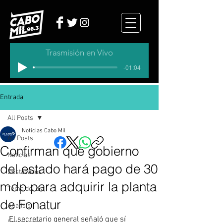
Trasmisión en Vivo
-01:04
Entrada
All Posts
Noticias Cabo Mil
All Posts
Confirman que gobierno
Noticias
del estado hará pago de 30
Destacados
mdp para adquirir la planta
Tema del dia
de Fonatur
Analisis
El secretario general señaló que sí 