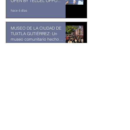
OPEN BY TELCEL OPPO
ENTRA EN SU RECTA FINAL
hace 6 días
MUSEO DE LA CIUDAD DE
TUXTLA GUTIÉRREZ: Un
museo comunitario hecho
desde y para la comunidad
hace 6 días
Kavinsky fallece a los 50 años
de edad
hace 7 días
Resuelve juez federal que
reforma al Poder Judicial de
2024 es inconstitucional