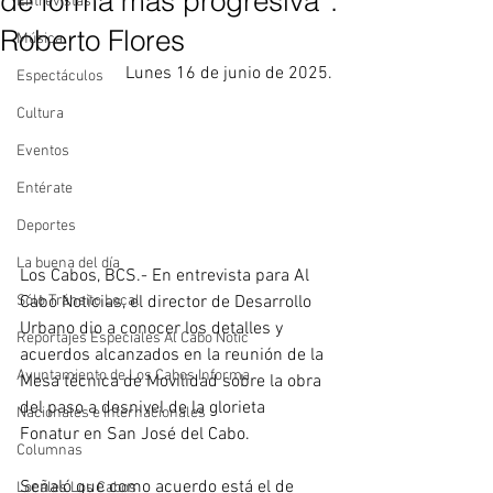
de forma más progresiva”:
Entrevistas
Roberto Flores
Música
Lunes 16 de junio de 2025.
Espectáculos
Cultura
Eventos
Entérate
Deportes
La buena del día
Los Cabos, BCS.- En entrevista para Al 
Cabo Noticias, el director de Desarrollo 
Sólo Tránsito Local
Urbano dio a conocer los detalles y 
Reportajes Especiales Al Cabo Notic
acuerdos alcanzados en la reunión de la 
Ayuntamiento de Los Cabos Informa
Mesa técnica de Movilidad sobre la obra 
del paso a desnivel de la glorieta 
Nacionales e Internacionales
Fonatur en San José del Cabo.
Columnas
Señaló que como acuerdo está el de 
Locales Los Cabos