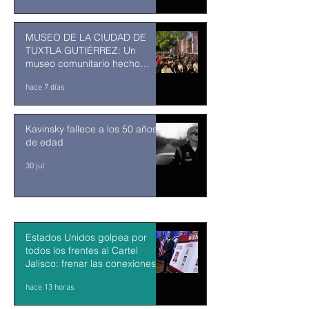
MUSEO DE LA CIUDAD DE
TUXTLA GUTIÉRREZ: Un
museo comunitario hecho
desde y para la comunidad
hace 7 días
Kavinsky fallece a los 50 años
de edad
30 jul
Estados Unidos golpea por
todos los frentes al Cartel
Jalisco: frenar las conexiones
con la política mexicana y su
hace 13 horas
músculo económico