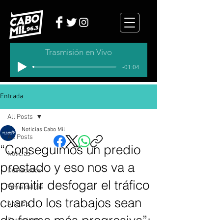
Trasmisión en Vivo
-01:04
Entrada
All Posts
Noticias Cabo Mil
All Posts
“Conseguimos un predio
Noticias
prestado y eso nos va a
Destacados
permitir desfogar el tráfico
Tema del dia
cuando los trabajos sean
Analisis