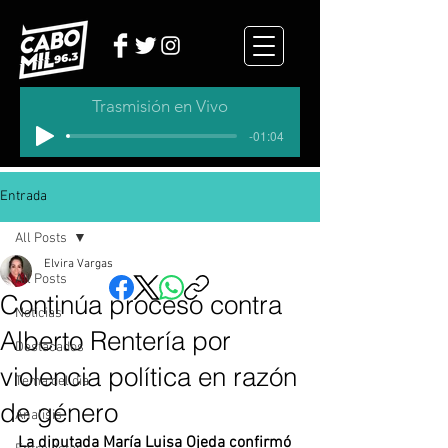
Trasmisión en Vivo
-01:04
Entrada
All Posts
Elvira Vargas
All Posts
Continúa proceso contra
Noticias
Alberto Rentería por
Destacados
violencia política en razón
Tema del dia
de género
Analisis
La diputada María Luisa Ojeda confirmó 