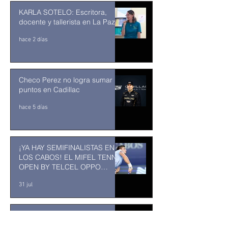
KARLA SOTELO: Escritora,
docente y tallerista en La Paz
hace 2 días
Checo Perez no logra sumar
puntos en Cadillac
hace 5 días
¡YA HAY SEMIFINALISTAS EN
LOS CABOS! EL MIFEL TENNIS
OPEN BY TELCEL OPPO
ENTRA EN SU RECTA FINAL
31 jul
MUSEO DE LA CIUDAD DE
TUXTLA GUTIÉRREZ: Un