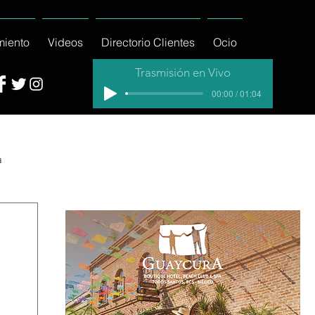
miento
Videos
Directorio Clientes
Ocio
Trasmisión en Vivo
00:00 / 01:04
a
cial