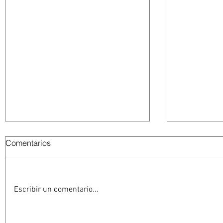
Comentarios
Escribir un comentario...
Resuelve juez federal que
León XIV v