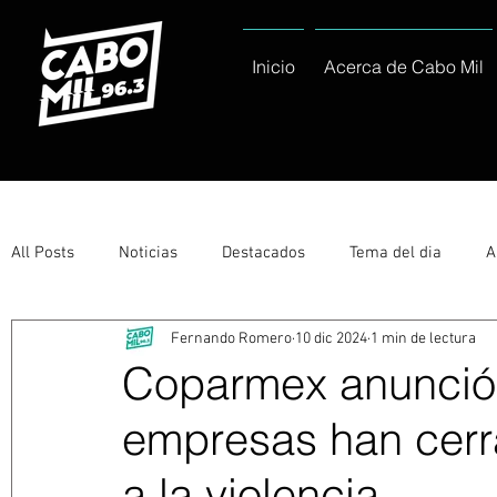
Inicio
Acerca de Cabo Mil
All Posts
Noticias
Destacados
Tema del dia
A
Fernando Romero
10 dic 2024
1 min de lectura
Eventos
Entérate
Deportes
La buena del día
Coparmex anunció
empresas han cerr
Ayuntamiento de Los Cabos Informa
Nacionales e Inte
a la violencia