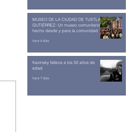
MUSEO DE LA CIUDAD DE TUXTLA
GUTIÉRREZ: Un museo comunitario
hecho desde y para la comunidad
hace 6 días
Kavinsky fallece a los 50 años de
edad
hace 7 días