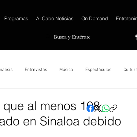
Programas
Al Cabo Noticias
On Demand
Entreteni
nalisis
Entrevistas
Música
Espectáculos
Cultur
Sólo Tránsito Local
Reportajes Especiales Al Cabo Notic
 que al menos 108
ado en Sinaloa debido
rnacionales
Columnas
Locales Los Cabos
Servicio So