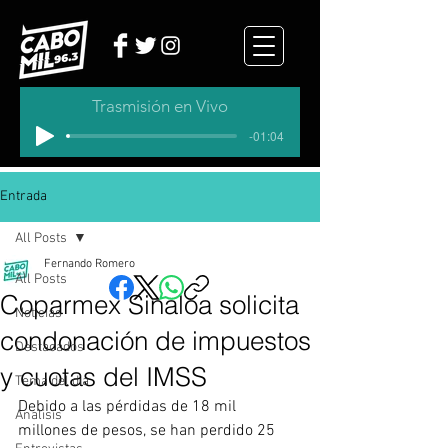
Trasmisión en Vivo
-01:04
Entrada
All Posts
Fernando Romero
All Posts
Coparmex Sinaloa solicita
Noticias
condonación de impuestos
Destacados
y cuotas del IMSS
Tema del dia
Debido a las pérdidas de 18 mil 
Analisis
millones de pesos, se han perdido 25 