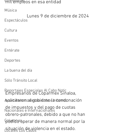
Entrevistas
mil empleos en esa entidad
Música
Lunes 9 de diciembre de 2024
Espectáculos
Cultura
Eventos
Entérate
Deportes
La buena del día
Sólo Tránsito Local
Reportajes Especiales Al Cabo Notic
Empresarios de Coparmex Sinaloa, 
solicitaron al gobierno la condonación 
Ayuntamiento de Los Cabos Informa
de impuestos y del pago de cuotas 
Nacionales e Internacionales
obrero-patronales, debido a que no han 
Columnas
podido operar de manera normal por la 
situación de violencia en el estado.
Locales Los Cabos