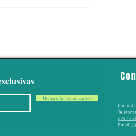
r dice tener
vas grandes” en
 captura de “El
ría ser una
Con
e México y EU
exclusivas
Unirse a la lista de correo
Conmuta
Teléfono
624 145 
Email:
c