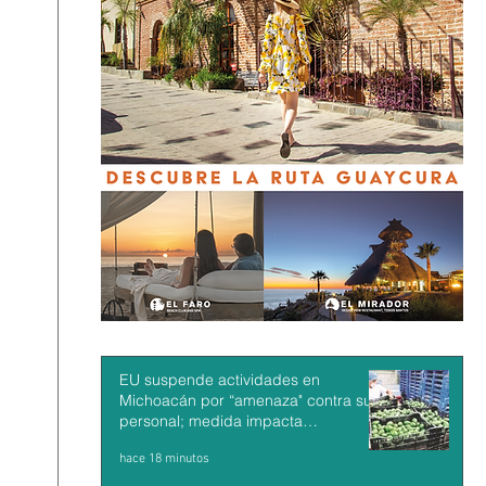
EU suspende actividades en
Michoacán por “amenaza" contra su
personal; medida impacta
exportaciones de aguacate mexicano
hace 18 minutos