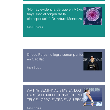
“No hay evidencia de que en México
haya sido el origen de la
ciclosporiasis”: Dr. Arturo Mendoza
hace 3 horas
Checo Perez no logra sumar puntos
en Cadillac
hace 2 días
¡YA HAY SEMIFINALISTAS EN LOS
CABOS! EL MIFEL TENNIS OPEN BY
TELCEL OPPO ENTRA EN SU RECTA
FINAL
hace 6 días