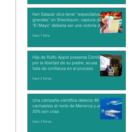
Ken Salazar dice tener “expectativas
grandes” en Sheinbaum; captura de
“El Mayo” debería ser una victoria de
México y EU
hace 1 hora
Hija de Ruffo Appel presenta Comité
por la libertad de su padre; acusa
falta de confianza en el proceso
hace 2 horas
Una campaña científica detecta 48
cachalotes al norte de Menorca y un
20% son crías
hace 3 horas