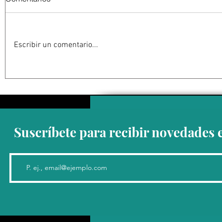
Escribir un comentario...
EU suspende actividades en
Ken Salaza
Michoacán por “amenaza"
“expectati
contra su personal; medida
Sheinbaum;
impacta exportaciones de
Mayo” debe
aguacate mexicano
victoria d
Suscríbete para recibir novedades 