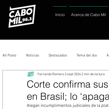
Inicio
Acerca de Cabo Mil
All Posts
Noticias
Destacados
Tema del dia
A
Fernando Romero
3 sept 2024
2 min de lectura
Eventos
Entérate
Deportes
La buena del día
Corte confirma sus
en Brasil; lo ‘apa
Ayuntamiento de Los Cabos Informa
Nacionales e Inte
Alegan incumplimientos judiciales de la pla