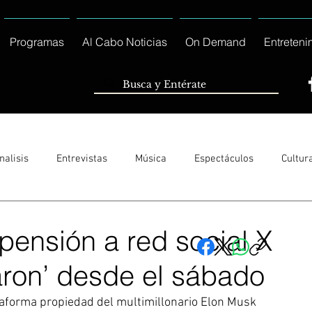
Programas
Al Cabo Noticias
On Demand
Entreteni
nalisis
Entrevistas
Música
Espectáculos
Cultur
Sólo Tránsito Local
Reportajes Especiales Al Cabo Notic
pensión a red social X
garon’ desde el sábado
rnacionales
Columnas
Locales Los Cabos
Servicio So
taforma propiedad del multimillonario Elon Musk