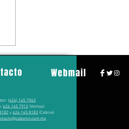
tacto
Webmail
dor:
(624) 145 7963
s:
624 145 7912
(Ventas)
8182
y
624 145 8183
(Cabina)
ontacto@cabomil.com.mx