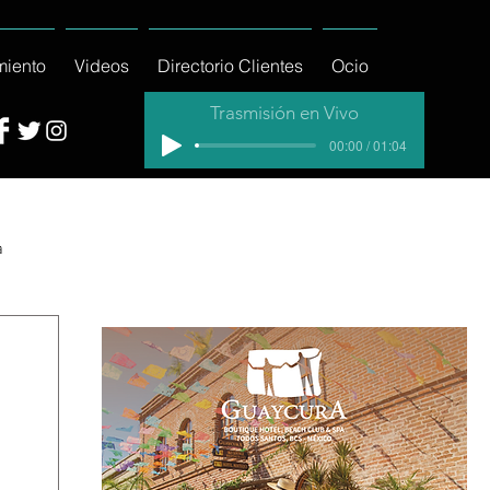
miento
Videos
Directorio Clientes
Ocio
Trasmisión en Vivo
00:00 / 01:04
a
cial