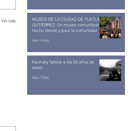
MUSEO DE LA CIUDAD DE TUXTLA
Ver todo
GUTIÉRREZ: Un museo comunitario
hecho desde y para la comunidad
hace 6 días
Kavinsky fallece a los 50 años de
edad
hace 7 días