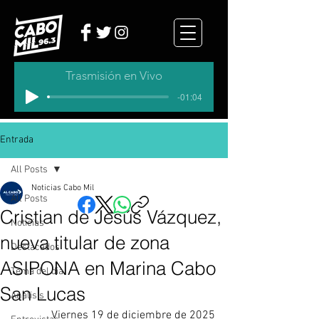
Trasmisión en Vivo
-01:04
Entrada
All Posts
Noticias Cabo Mil
All Posts
Cristian de Jesús Vázquez,
Noticias
nueva titular de zona
Destacados
ASIPONA en Marina Cabo
Tema del dia
San Lucas
Analisis
Viernes 19 de diciembre de 2025