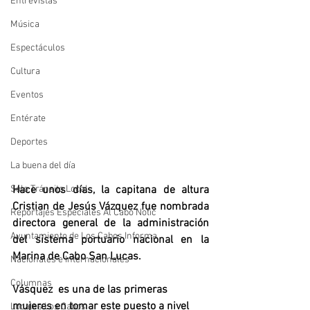
Entrevistas
Música
Espectáculos
Cultura
Eventos
Entérate
Deportes
La buena del día
Hace unos días, 
la capitana de altura 
Sólo Tránsito Local
Cristian de Jesús Vázquez fue nombrada 
Reportajes Especiales Al Cabo Notic
directora general de la administración 
Ayuntamiento de Los Cabos Informa
del sistema portuario nacional en la 
Marina de Cabo San Lucas.
Nacionales e Internacionales
Columnas
Vásquez  es una de las primeras 
mujeres en tomar este puesto a nivel 
Locales Los Cabos