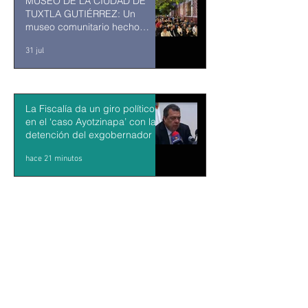
MUSEO DE LA CIUDAD DE
TUXTLA GUTIÉRREZ: Un
museo comunitario hecho
desde y para la comunidad
31 jul
La Fiscalía da un giro político
en el ‘caso Ayotzinapa’ con la
detención del exgobernador de
Guerrero Ángel Aguirre
hace 21 minutos
México y Perú restablecen las
relaciones diplomáticas tras
cuatro años de choques
hace 1 hora
Aguacateros piden reanudar
exportaciones hacia EU tras