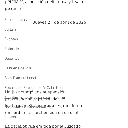
Entrevistas
peculado, asociación delictuosa y lavado 
de dinero
Música
Espectáculos
Jueves 24 de abril de 2025
Cultura
Eventos
Entérate
Deportes
La buena del día
Sólo Tránsito Local
Reportajes Especiales Al Cabo Notic
Un juez otorgó una suspensión 
Ayuntamiento de Los Cabos Informa
provisional al exgobernador de 
Michoacán, Silvano Aureoles, que frena 
Nacionales e Internacionales
una orden de aprehensión en su contra. 
Columnas
La decisión fue emitida por el Juzgado 
Locales Los Cabos