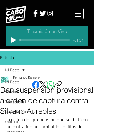
Trasmisión en Vivo
-01:04
Entrada
All Posts
Fernando Romero
All Posts
Dan suspensión provisional
Noticias
a orden de captura contra
Destacados
Silvano Aureoles
Tema del dia
La orden de aprehensión que se dictó en 
Analisis
su contra fue por probables delitos de 