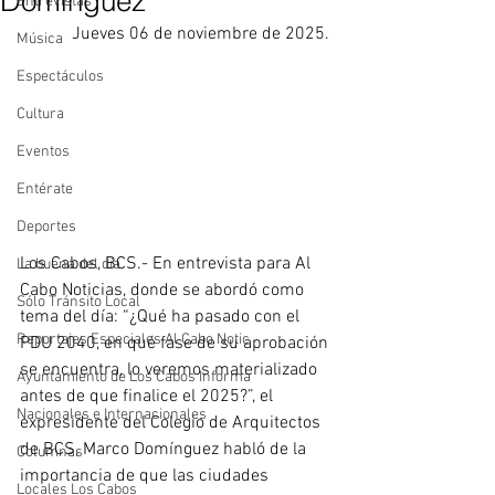
Domínguez
Entrevistas
Jueves 06 de noviembre de 2025. 
Música
Espectáculos
Cultura
Eventos
Entérate
Deportes
Los Cabos, BCS.- En entrevista para Al 
La buena del día
Cabo Noticias, donde se abordó como 
Sólo Tránsito Local
tema del día: “¿Qué ha pasado con el 
Reportajes Especiales Al Cabo Notic
PDU 2040, en qué fase de su aprobación 
se encuentra, lo veremos materializado 
Ayuntamiento de Los Cabos Informa
antes de que finalice el 2025?”, el 
Nacionales e Internacionales
expresidente del Colegio de Arquitectos 
de BCS, Marco Domínguez habló de la 
Columnas
importancia de que las ciudades 
Locales Los Cabos