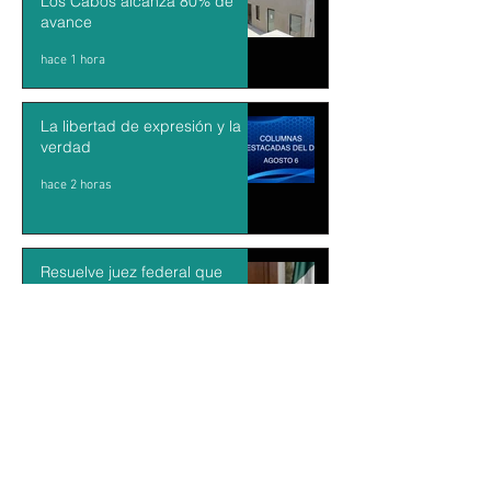
Los Cabos alcanza 80% de
avance
hace 1 hora
La libertad de expresión y la
verdad
hace 2 horas
Resuelve juez federal que
reforma al Poder Judicial de
2024 es inconstitucional
hace 21 horas