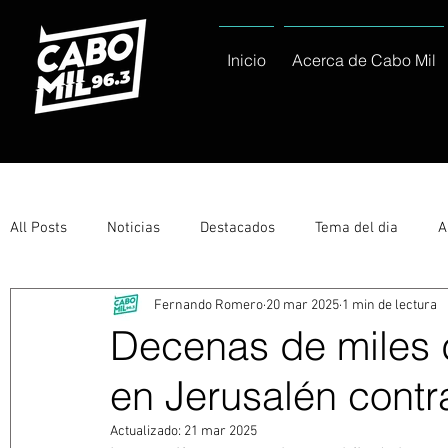
Inicio
Acerca de Cabo Mil
All Posts
Noticias
Destacados
Tema del dia
A
Fernando Romero
20 mar 2025
1 min de lectura
Eventos
Entérate
Deportes
La buena del día
Decenas de miles 
en Jerusalén cont
Ayuntamiento de Los Cabos Informa
Nacionales e Inte
Actualizado:
21 mar 2025