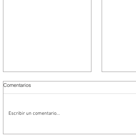
Comentarios
Escribir un comentario...
Abelardo De la Espriella
La Fiscalía