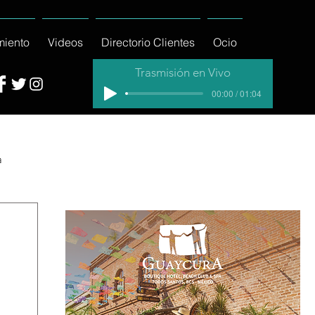
miento
Videos
Directorio Clientes
Ocio
Trasmisión en Vivo
00:00 / 01:04
a
cial