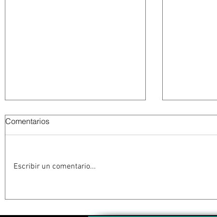
Comentarios
Escribir un comentario...
Resuelve juez federal que
León XIV v
reforma al Poder Judicial de
Argentina y