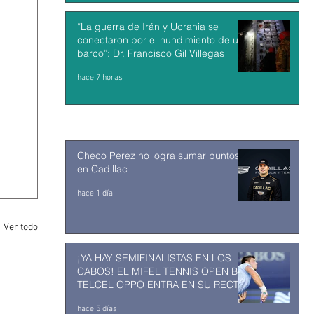
“La guerra de Irán y Ucrania se
conectaron por el hundimiento de un
barco”: Dr. Francisco Gil Villegas
hace 7 horas
Checo Perez no logra sumar puntos
en Cadillac
hace 1 día
Ver todo
¡YA HAY SEMIFINALISTAS EN LOS
CABOS! EL MIFEL TENNIS OPEN BY
TELCEL OPPO ENTRA EN SU RECTA
FINAL
hace 5 días