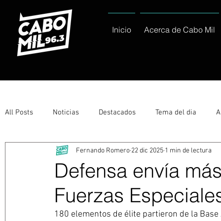
Inicio
Acerca de Cabo Mil
All Posts
Noticias
Destacados
Tema del dia
A
Fernando Romero
22 dic 2025
1 min de lectura
Eventos
Entérate
Deportes
La buena del día
Defensa envía más
Fuerzas Especiales
Ayuntamiento de Los Cabos Informa
Nacionales e Inte
180 elementos de élite partieron de la Base