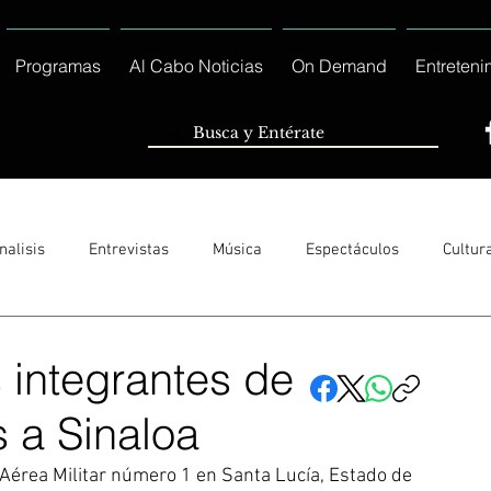
Programas
Al Cabo Noticias
On Demand
Entreteni
nalisis
Entrevistas
Música
Espectáculos
Cultur
Sólo Tránsito Local
Reportajes Especiales Al Cabo Notic
 integrantes de
 a Sinaloa
rnacionales
Columnas
Locales Los Cabos
Servicio So
 Aérea Militar número 1 en Santa Lucía, Estado de 