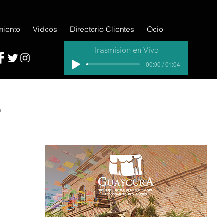
miento
Videos
Directorio Clientes
Ocio
Trasmisión en Vivo
00:00 / 01:04
a
cial