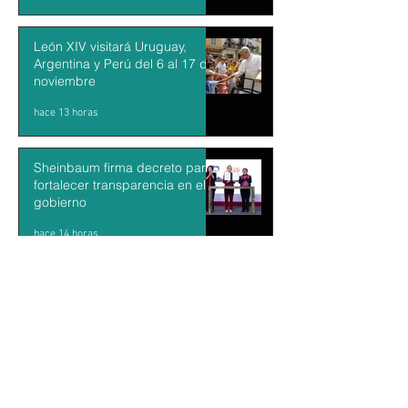
León XIV visitará Uruguay,
Argentina y Perú del 6 al 17 de
noviembre
hace 13 horas
Sheinbaum firma decreto para
fortalecer transparencia en el
gobierno
hace 14 horas
Kazajistán libera una tigresa
para recuperar una población
desaparecida hace más de 70
años
hace 15 horas