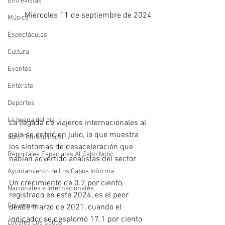
Entrevistas
Miércoles 11 de septiembre de 2024
Música
Espectáculos
Cultura
Eventos
Entérate
Deportes
La buena del día
La llegada de viajeros internacionales al 
país se enfrió en julio, lo que muestra 
Sólo Tránsito Local
los síntomas de desaceleración que 
Reportajes Especiales Al Cabo Notic
habían advertido analistas del sector.
Ayuntamiento de Los Cabos Informa
Un crecimiento de 0.7 por ciento, 
Nacionales e Internacionales
registrado en este 2024, es el peor 
Columnas
desde marzo de 2021, cuando el 
indicador se desplomó 17.1 por ciento 
Locales Los Cabos