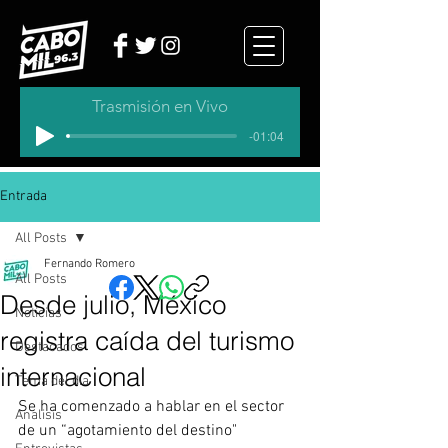
Trasmisión en Vivo
-01:04
Entrada
All Posts
Fernando Romero
All Posts
Desde julio, México
Noticias
registra caída del turismo
Destacados
internacional
Tema del dia
Se ha comenzado a hablar en el sector 
Analisis
de un “agotamiento del destino"