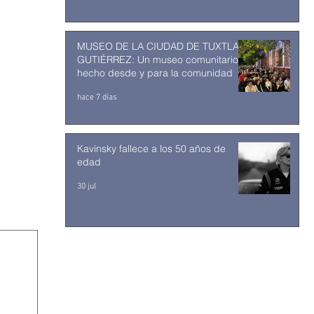
MUSEO DE LA CIUDAD DE TUXTLA
GUTIÉRREZ: Un museo comunitario
hecho desde y para la comunidad
hace 7 días
Kavinsky fallece a los 50 años de
edad
30 jul