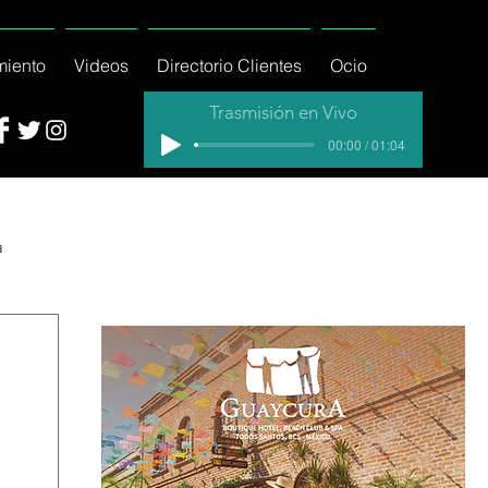
miento
Videos
Directorio Clientes
Ocio
Trasmisión en Vivo
00:00 / 01:04
a
cial