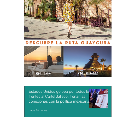
Estados Unidos golpea por todos los
frentes al Cartel Jalisco: frenar las
conexiones con la política mexicana y
su músculo económico
hace 16 horas