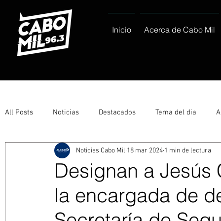
Inicio
Acerca de Cabo Mil
All Posts
Noticias
Destacados
Tema del dia
A
Noticias Cabo Mil
18 mar 2024
1 min de lectura
Eventos
Entérate
Deportes
La buena del día
Designan a Jesús 
la encargada de d
Ayuntamiento de Los Cabos Informa
Nacionales e Inte
Secretaría de Seg