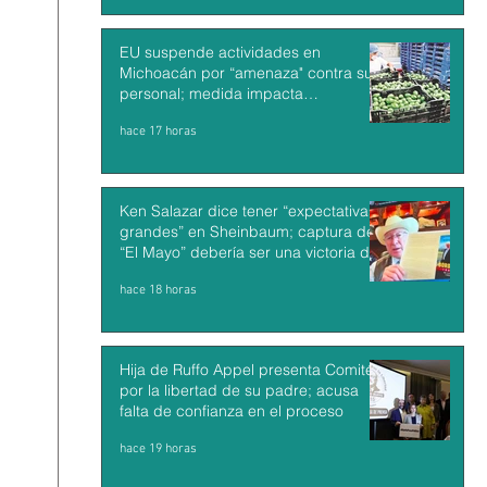
EU suspende actividades en
Michoacán por “amenaza" contra su
personal; medida impacta
exportaciones de aguacate mexicano
hace 17 horas
Ken Salazar dice tener “expectativas
grandes” en Sheinbaum; captura de
“El Mayo” debería ser una victoria de
México y EU
hace 18 horas
Hija de Ruffo Appel presenta Comité
por la libertad de su padre; acusa
falta de confianza en el proceso
hace 19 horas