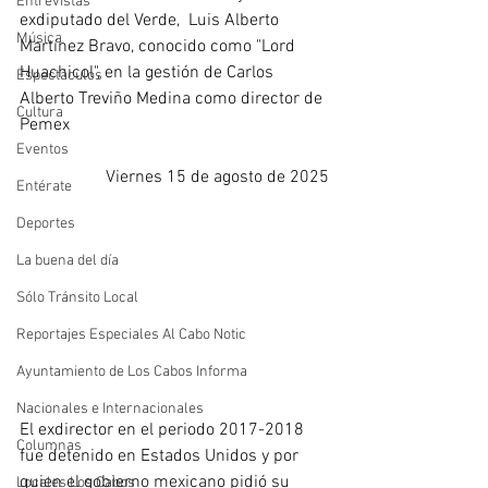
Entrevistas
exdiputado del Verde,  Luis Alberto 
Música
Martínez Bravo, conocido como "Lord 
Huachicol", en la gestión de Carlos 
Espectáculos
Alberto Treviño Medina como director de 
Cultura
Pemex
Eventos
Viernes 15 de agosto de 2025
Entérate
Deportes
La buena del día
Sólo Tránsito Local
Reportajes Especiales Al Cabo Notic
Ayuntamiento de Los Cabos Informa
Nacionales e Internacionales
El exdirector en el periodo 2017-2018 
Columnas
fue detenido en Estados Unidos y por 
quien el gobierno mexicano pidió su 
Locales Los Cabos