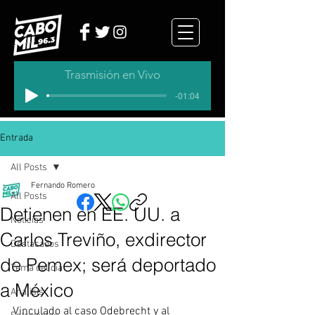
Trasmisión en Vivo
-01:04
Entrada
All Posts
Fernando Romero
All Posts
Detienen en EE. UU. a
Noticias
Carlos Treviño, exdirector
Destacados
de Pemex; será deportado
Tema del dia
a México
Analisis
Vinculado al caso Odebrecht y al 