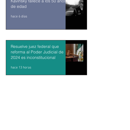
Kavinsky fallece a los 50 años
de edad
hace 6 días
Resuelve juez federal que
reforma al Poder Judicial de
2024 es inconstitucional
hace 13 horas
León XIV visitará Uruguay,
Argentina y Perú del 6 al 17 de
noviembre
hace 14 horas
Sheinbaum firma decreto para
fortalecer transparencia en el