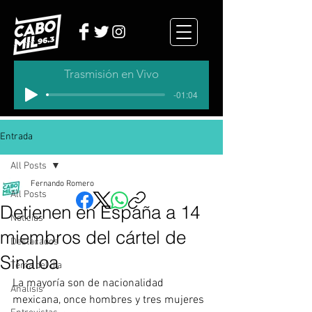
Trasmisión en Vivo
-01:04
Entrada
All Posts
Fernando Romero
All Posts
Detienen en España a 14
Noticias
miembros del cártel de
Destacados
Sinaloa
Tema del dia
La mayoría son de nacionalidad 
Analisis
mexicana, once hombres y tres mujeres 