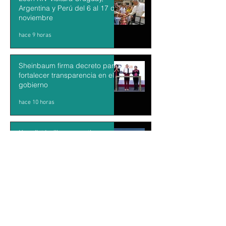
Argentina y Perú del 6 al 17 de
noviembre
hace 9 horas
Sheinbaum firma decreto para
fortalecer transparencia en el
gobierno
hace 10 horas
Kazajistán libera una tigresa
para recuperar una población
desaparecida hace más de 70
años
hace 11 horas
“La guerra de Irán y Ucrania se
conectaron por el hundimiento
de un barco”: Dr. Francisco Gil