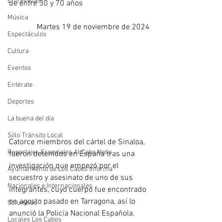
Entrevistas
de entre 30 y 70 años
Música
Martes 19 de noviembre de 2024
Espectáculos
Cultura
Eventos
Entérate
Deportes
La buena del día
Sólo Tránsito Local
Catorce miembros del cártel de Sinaloa, 
Reportajes Especiales Al Cabo Notic
fueron detenidos en España tras una 
investigación que empezó por el 
Ayuntamiento de Los Cabos Informa
secuestro y asesinato de uno de sus 
Nacionales e Internacionales
integrantes, cuyo cuerpo fue encontrado 
en agosto pasado en Tarragona, así lo 
Columnas
anunció la Policía Nacional Española.
Locales Los Cabos