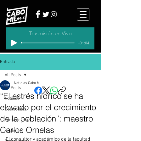
Trasmisión en Vivo
-01:04
Entrada
All Posts
Noticias Cabo Mil
All Posts
“El estrés hídrico se ha
Noticias
elevado por el crecimiento
Destacados
de la población”: maestro
Tema del dia
Carlos Ornelas
Analisis
El consultor y académico de la facultad 