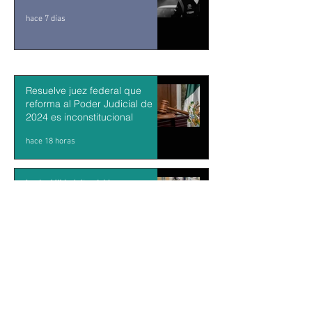
hace 7 días
Resuelve juez federal que
reforma al Poder Judicial de
2024 es inconstitucional
hace 18 horas
León XIV visitará Uruguay,
Argentina y Perú del 6 al 17 de
noviembre
hace 19 horas
Sheinbaum firma decreto para
fortalecer transparencia en el
gobierno