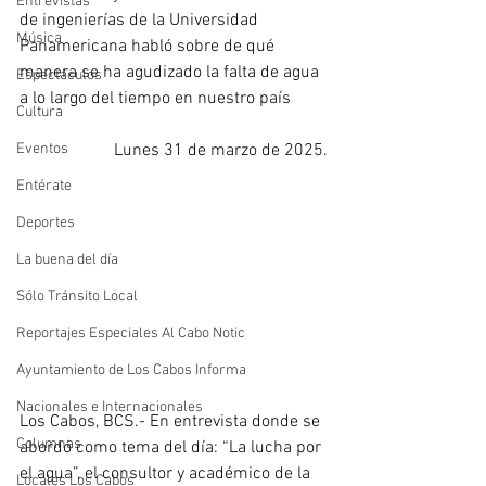
Entrevistas
de ingenierías de la Universidad 
Música
Panamericana habló sobre de qué 
manera se ha agudizado la falta de agua 
Espectáculos
a lo largo del tiempo en nuestro país
Cultura
Eventos
Lunes 31 de marzo de 2025.
Entérate
Deportes
La buena del día
Sólo Tránsito Local
Reportajes Especiales Al Cabo Notic
Ayuntamiento de Los Cabos Informa
Nacionales e Internacionales
Los Cabos, BCS.- En entrevista donde se 
Columnas
abordó como tema del día: “La lucha por 
el agua”, el consultor y académico de la 
Locales Los Cabos